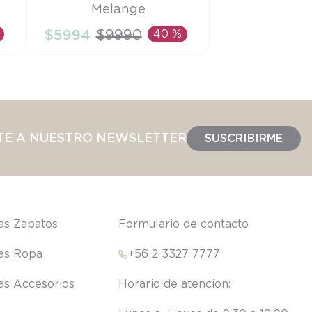
Melange
3A
$
5994
$
9990
40 %
AÑADIR AL CARRITO
TE A NUESTRO NEWSLETTER
SUSCRIBIRME
las Zapatos
Formulario de contacto
las Ropa
+56 2 3327 7777
las Accesorios