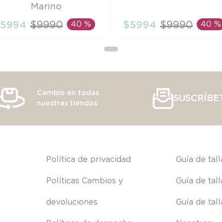
Marino
M
9M
5994
$
9990
40 %
$
5994
$
9990
40 %
AÑADIR AL CARRITO
AÑADIR AL CARRITO
Cambio en todas
SUSCRÍBE
nuestras tiendas
s
Política de privacidad
Guía de tal
Políticas Cambios y 
Guía de tal
devoluciones
Guía de tal