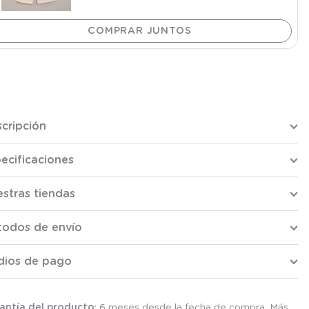
cripción
ecificaciones
stras tiendas
todos de envío
dios de pago
antía del producto
: 6 meses desde la fecha de compra. Más