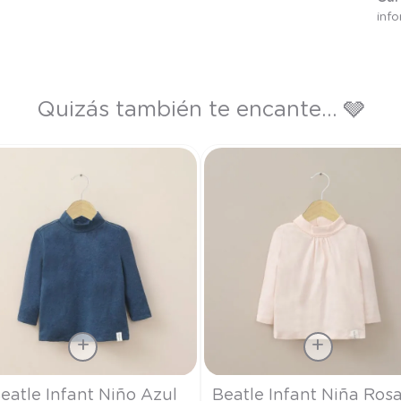
inf
Quizás también te encante... 🩶
a
Talla
eatle Infant Niño Azul
Beatle Infant Niña Ros