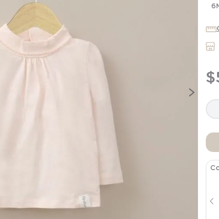
7
.
niña
6
8
.
saco dormir
9
.
saco
10
.
zapatillas niño
$
Co
Polera Básica Manga Larga Blanca
Infant Niña
$
8990