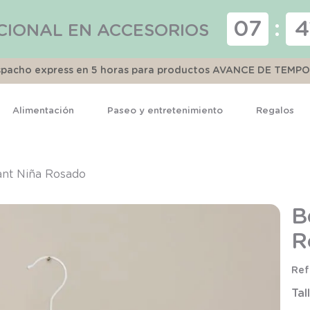
07
:
4
CIONAL EN ACCESORIOS
espacho express en 5 horas para productos AVANCE DE TEMP
Alimentación
Paseo y entretenimiento
Regalos
TÉRMINOS MÁS BUSCADOS
1
.
pijama
ant Niña Rosado
2
.
calcetines
B
3
.
zapatillas
R
4
.
body
5
.
panty
Tal
6
.
manta