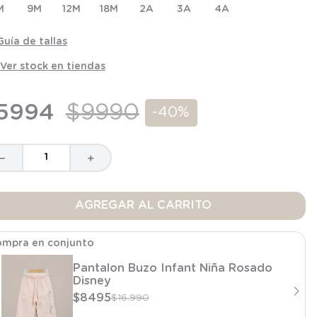
M
9M
12M
18M
2A
3A
4A
Guía de tallas
Ver stock en tiendas
5994
$
9990
-
40%
－
＋
AGREGAR AL CARRITO
mpra en conjunto
Pantalon Buzo Infant Niña Rosado
Disney
$
8495
$
16
.
990