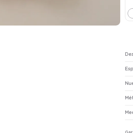
Des
Esp
Nue
Mé
Me
Gar