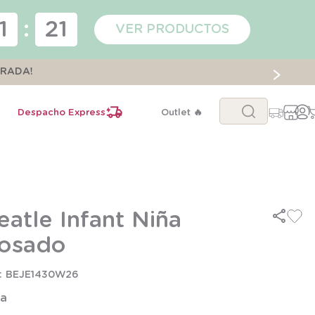
1
:
20
VER PRODUCTOS
ORADA!
Buscar...
Despacho Express
Outlet 🔥
eatle Infant Niña
osado
BEJE1430W26
la