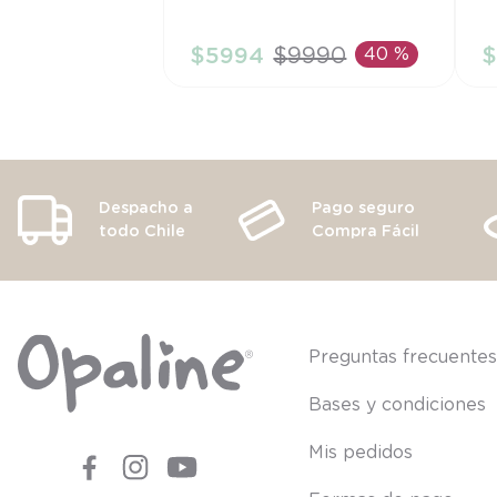
3A
6
$
5994
$
9990
40 %
$
AÑADIR AL CARRITO
Despacho a
Pago seguro
todo Chile
Compra Fácil
Preguntas frecuente
Bases y condiciones
Mis pedidos