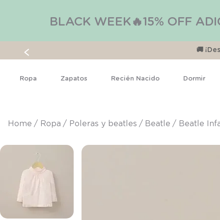
BLACK WEEK🔥15% OFF ADI
🚚 ¡D
Ropa
Zapatos
Recién Nacido
Dormir
ropa
poleras y beatles
beatle
Beatle Inf