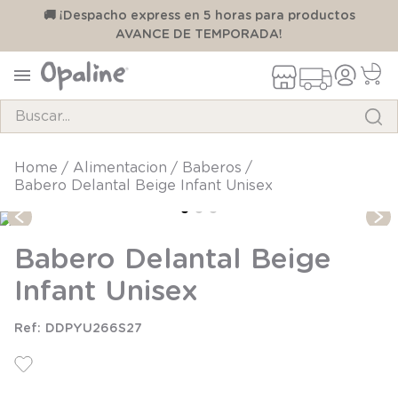
00
🚚 ¡Despacho express en 5 horas para productos
AVANCE DE TEMPORADA!
Buscar...
TÉRMINOS MÁS BUSCADOS
alimentacion
baberos
Babero Delantal Beige Infant Unisex
1
.
pijama
2
.
calcetines
Babero Delantal Beige
3
.
zapatillas
Infant Unisex
4
.
body
5
.
manta
DDPYU266S27
6
.
panty
7
.
niña