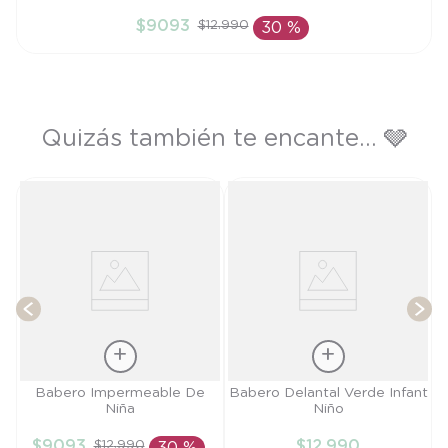
TU
$
9093
$
12
.
990
30 %
AÑADIR AL CARRITO
Quizás también te encante... 🩶
T
Talla
Talla
Babero Impermeable De
Babero Delantal Verde Infant
Niña
Niño
TU
S
$
9093
$
12
.
990
$
12
.
990