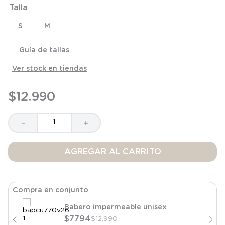
Talla
8
.
saco dormir
9
.
saco
S
M
10
.
zapatillas niño
Guía de tallas
Ver stock en tiendas
$
12
.
990
－
＋
AGREGAR AL CARRITO
Compra en conjunto
Babero impermeable unisex
$
7794
$
12
.
990