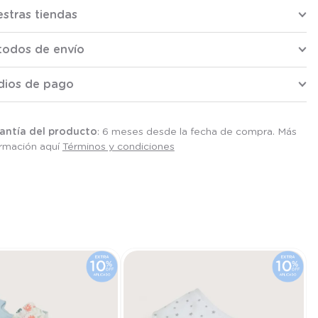
stras tiendas
todos de envío
dios de pago
antía del producto
: 6 meses desde la fecha de compra. Más
ormación aquí
Términos y condiciones
T