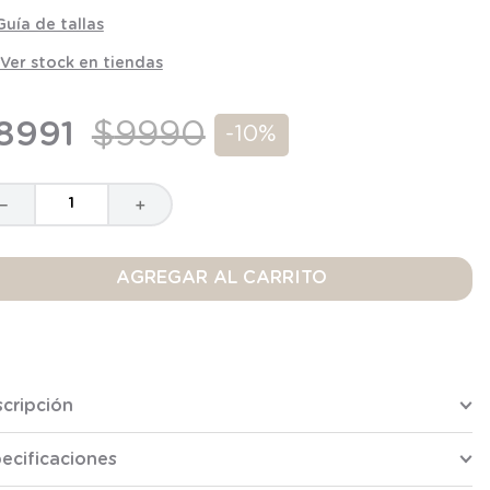
Guía de tallas
Ver stock en tiendas
8991
$
9990
-
10%
－
＋
AGREGAR AL CARRITO
cripción
ecificaciones