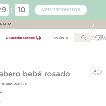
29
:
10
VER PRODUCTOS
ORADA!
Buscar...
Despacho Express
Outlet 🔥
abero bebé rosado
BA990030E26
la
U