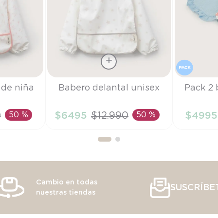
Talla
Talla
 de niña
Babero delantal unisex
Pack 2 
TU
TU
0
50 %
$
6495
$
12
.
990
50 %
$
4995
RRITO
AÑADIR AL CARRITO
AÑAD
Cambio en todas
SUSCRÍBE
nuestras tiendas