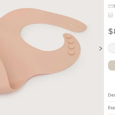
7
.
niña
8
.
saco dormir
9
.
saco
$
10
.
zapatillas niño
Des
Esp