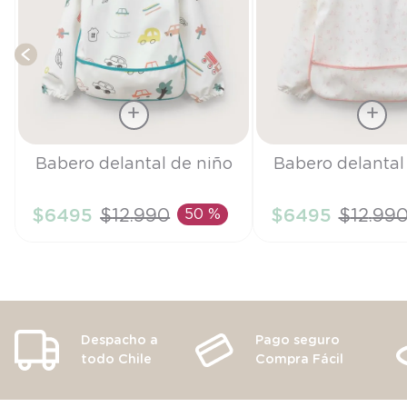
Talla
Talla
Babero delantal de niño
Babero delantal
TU
TU
$
6495
$
12
.
990
50 %
$
6495
$
12
.
99
AÑADIR AL CARRITO
AÑADIR AL CA
Despacho a
Pago seguro
todo Chile
Compra Fácil