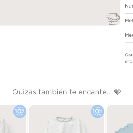
Nue
Mé
Me
Gar
inf
Quizás también te encante... 🩶