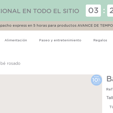
03
:
IONAL EN TODO EL SITIO
espacho express en 5 horas para productos AVANCE DE TEMP
Alimentación
Paseo y entretenimiento
Regalos
TÉRMINOS MÁS BUSCADOS
1
.
pijama
bé rosado
2
.
calcetines
B
3
.
zapatillas
4
.
body
Tal
5
.
manta
T
6
.
panty