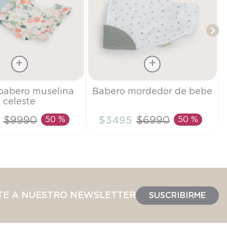
Talla
babero muselina
Babero mordedor de bebe
celeste
TU
$
9990
50 %
$
3495
$
6990
50 %
IR AL CARRITO
AÑADIR AL CARRITO
TE A NUESTRO NEWSLETTER
SUSCRIBIRME