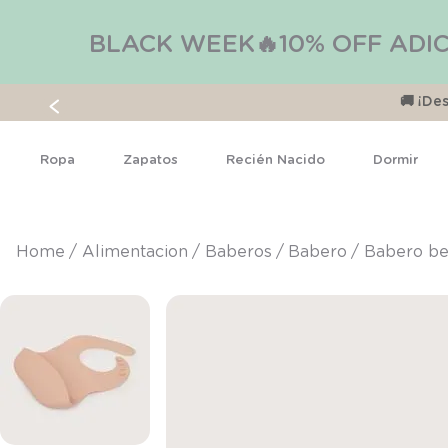
BLACK WEEK🔥10% OFF ADIC
🚚 ¡D
Ropa
Zapatos
Recién Nacido
Dormir
alimentacion
baberos
babero
Babero be