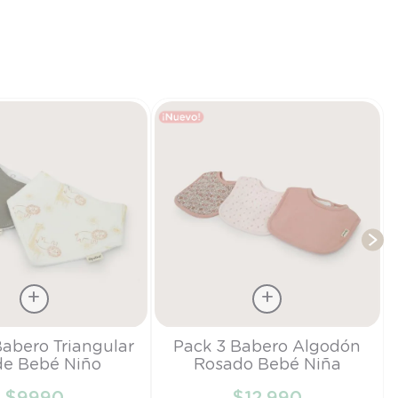
T
Talla
Babero Triangular
Pack 3 Babero Algodón
de Bebé Niño
Rosado Bebé Niña
TU
$
9990
$
12
.
990