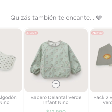
Quizás también te encante... 🩶
Talla
Talla
Algodón
Babero Delantal Verde
Pack 2 
Niño
Infant Niño
Ver
S
TU
0
$
12
.
990