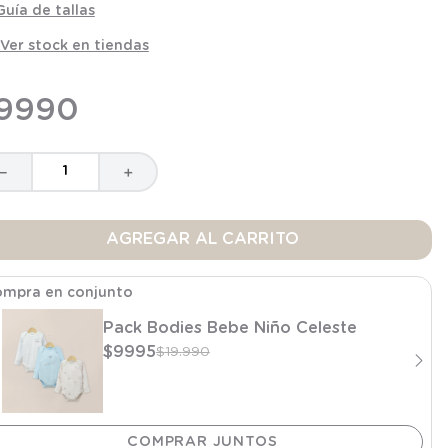
Guía de tallas
Ver stock en tiendas
9990
－
＋
AGREGAR AL CARRITO
mpra en conjunto
Pack Bodies Bebe Niño Celeste
$
9995
$
19
.
990