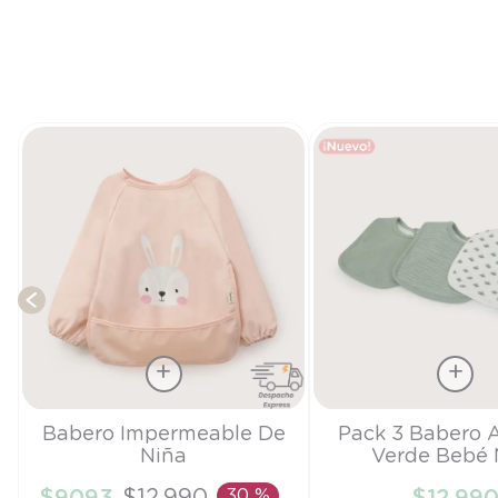
Talla
Talla
Babero Impermeable De
Pack 3 Babero 
Niña
Verde Bebé 
TU
TU
$
9093
$
12
.
990
30 %
$
12
.
99