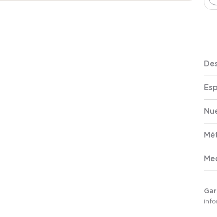
Des
Esp
Nue
Mé
Me
Gar
inf