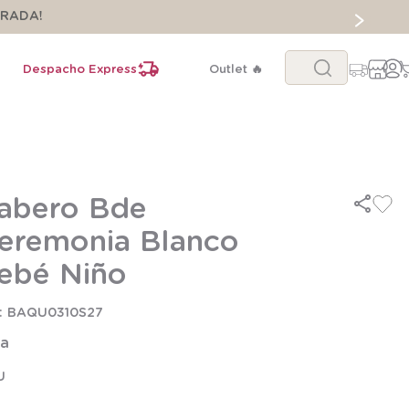
ORADA!
Buscar...
Despacho Express
Outlet 🔥
abero Bde
eremonia Blanco
ebé Niño
BAQU0310S27
la
U