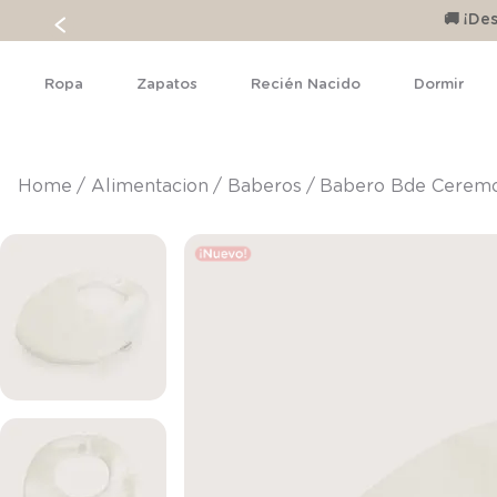
🚚 ¡D
Ropa
Zapatos
Recién Nacido
Dormir
alimentacion
baberos
Babero Bde Ceremo