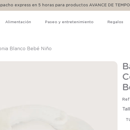
espacho express en 5 horas para productos AVANCE DE TEMP
Alimentación
Paseo y entretenimiento
Regalos
TÉRMINOS MÁS BUSCADOS
1
.
pijama
nia Blanco Bebé Niño
2
.
calcetines
B
3
.
zapatillas
C
4
.
body
B
5
.
manta
6
.
panty
Tal
7
.
niña
8
.
saco
T