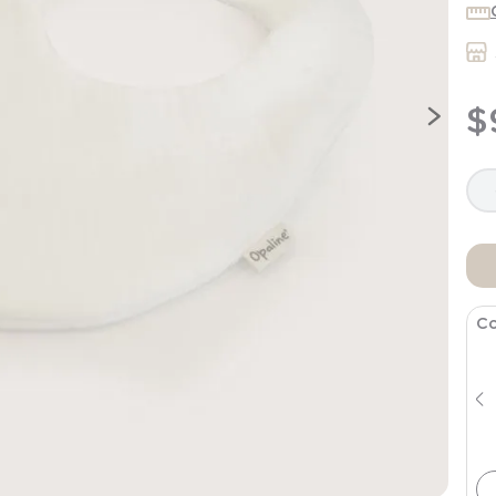
9
.
saco dormir
10
.
poleron
$
Co
Pack Bodies Bebe Niño Celeste
$
9995
$
19
.
990