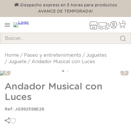
00
🚚 ¡Despacho express en 5 horas para productos
AVANCE DE TEMPORADA!
Buscar...
TÉRMINOS MÁS BUSCADOS
paseo y entretenimiento
juguetes
juguete
Andador Musical con Luces
1
.
pijama
2
.
calcetines
Andador Musical con
3
.
zapatillas
Luces
4
.
body
5
.
manta
JG992598E26
6
.
panty
7
.
niña