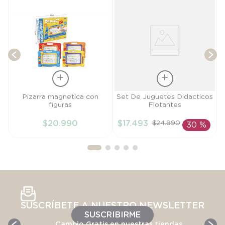
T
Talla
Talla
Pizarra magnetica con
Set De Juguetes Didacticos
figuras
Flotantes
TU
TU
$
20
.
990
$
17
.
493
$
24
.
990
30 %
AÑADIR AL
AÑADIR AL
CARRITO
CARRITO
SUSCRÍBETE A NUESTRO NEWSLETTER
SUSCRIBIRME
Cambio Gratis en nuestras tiendas