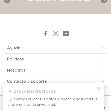
Ayuda
+
Políticas
+
Nosotros
+
Contacto y soporte
+
Protección de Datos
Queremos cuidar tus datos. Conoce y gestiona tus
© 2025. Todos los derechos reservados
preferencias de privacidad.
Por tu seguridad, recuerda revisar siempre en tu navegador que el sitio que
visitas sea la versión oficial. La dirección opaline.cl es la única del sitio oficial de