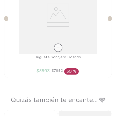
Talla
Juguete Sonajero Rosado
TU
$
5593
$
7990
30 %
AÑADIR AL CARRITO
Quizás también te encante... 🩶