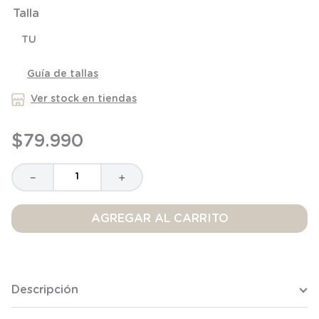
8
.
saco
Talla
9
.
saco dormir
TU
10
.
accesorios
Guía de tallas
Ver stock en tiendas
$
79
.
990
－
＋
AGREGAR AL CARRITO
Descripción