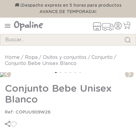
00
🚚 ¡Despacho express en 5 horas para productos
AVANCE DE TEMPORADA!
Buscar...
TÉRMINOS MÁS BUSCADOS
ropa
ositos y conjuntos
conjunto
Conjunto Bebe Unisex Blanco
1
.
pijama
2
.
calcetines
Conjunto Bebe Unisex
3
.
zapatillas
Blanco
4
.
body
5
.
manta
COPUU909W26
6
.
panty
7
.
niña