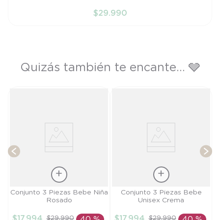
RN
$
29
.
990
AÑADIR AL CARRITO
Quizás también te encante... 🩶
T
Talla
Talla
Conjunto 3 Piezas Bebe Niña
Conjunto 3 Piezas Bebe
Rosado
Unisex Crema
6M
3M
$
17
.
994
$
17
.
994
$
29
.
990
$
29
.
990
40 %
40 %