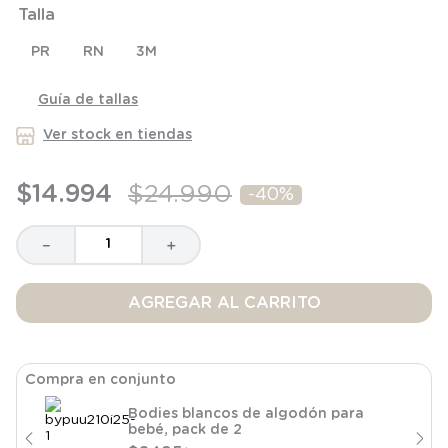
Talla
8
.
saco dormir
9
.
saco
PR
RN
3M
10
.
zapatillas niño
Guía de tallas
Ver stock en tiendas
$
14
.
994
$
24
.
990
-
40%
－
＋
AGREGAR AL CARRITO
Compra en conjunto
Bodies blancos de algodón para
bebé, pack de 2