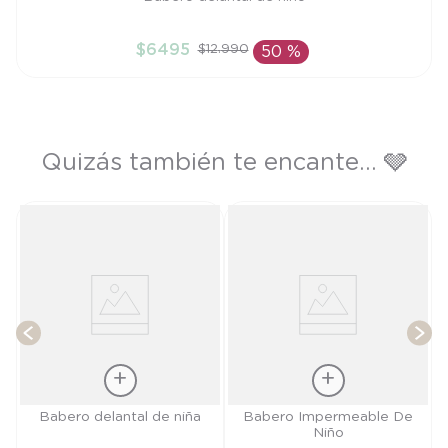
TU
$
6495
$
12
.
990
50 %
AÑADIR AL CARRITO
Quizás también te encante... 🩶
B
T
Talla
Talla
Babero delantal de niña
Babero Impermeable De
Niño
TU
TU