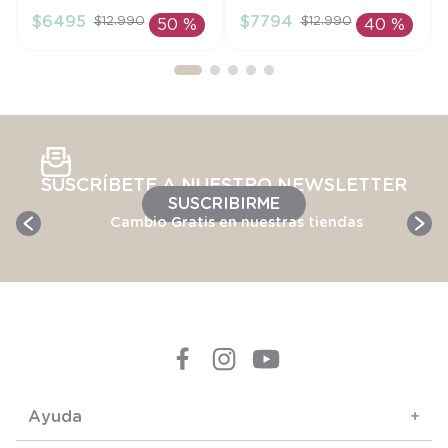
$
6495
$
7794
$
12
.
990
$
12
.
990
50 %
40 %
AÑADIR AL
AÑADIR AL
CARRITO
CARRITO
SUSCRÍBETE A NUESTRO NEWSLETTER
SUSCRIBIRME
Cambio Gratis en nuestras tiendas
Ayuda
+