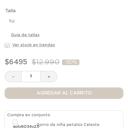
6
.
panty
Talla
7
.
niña
TU
8
.
saco dormir
9
.
saco
Guía de tallas
10
.
zapatillas niño
Ver stock en tiendas
$
6495
$
12
.
990
-
50%
－
＋
AGREGAR AL CARRITO
Compra en conjunto
Gorro de niña petalos Celeste