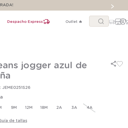
ORADA!
Buscar...
Despacho Express
Outlet 🔥
eans jogger azul de
iña
JEME0251S26
la
M
9M
12M
18M
2A
3A
4A
Guía de tallas