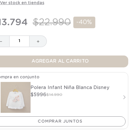
Ver stock en tiendas
13
.
794
$
22
.
990
-
40%
－
＋
AGREGAR AL CARRITO
mpra en conjunto
Polera Infant Niña Blanca Disney
$
5996
$
14
.
990