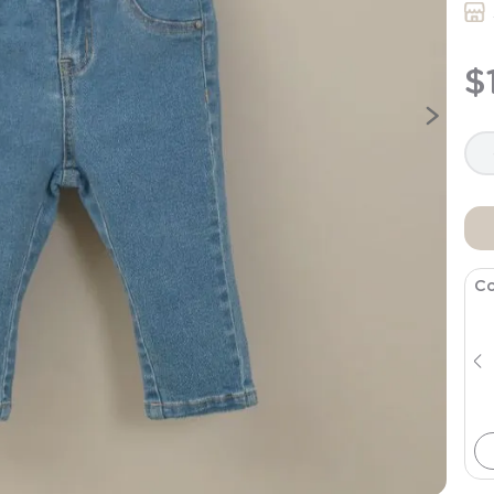
9
.
saco
10
.
poleron
$
Co
Pantalon Infant Niña Azul Marino
$
11
.
994
$
19
.
990