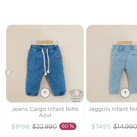
l
Talla
Talla
Jeans Cargo Infant Niño
Jeggins Infant N
Azul
2A
6M
$
9196
$
22
.
990
60 %
$
7495
$
14
.
99
AÑADIR AL CARRITO
AÑADIR AL CA