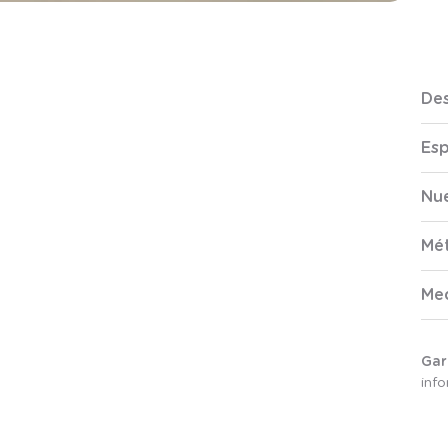
Des
Esp
Nue
Mé
Me
Gar
inf