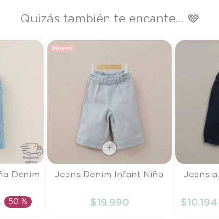
Quizás también te encante... 🩶
Talla
Talla
iña Denim
Jeans Denim Infant Niña
Jeans a
6M
9M
0
50 %
$
19
.
990
$
10
.
194
RRITO
AÑADIR AL CARRITO
AÑAD