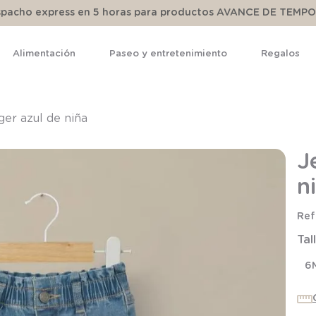
espacho express en 5 horas para productos AVANCE DE TEMP
Alimentación
Paseo y entretenimiento
Regalos
TÉRMINOS MÁS BUSCADOS
1
.
pijama
ger azul de niña
2
.
calcetines
J
3
.
zapatillas
n
4
.
body
5
.
manta
Tal
6
.
panty
7
.
niña
6
8
.
saco dormir