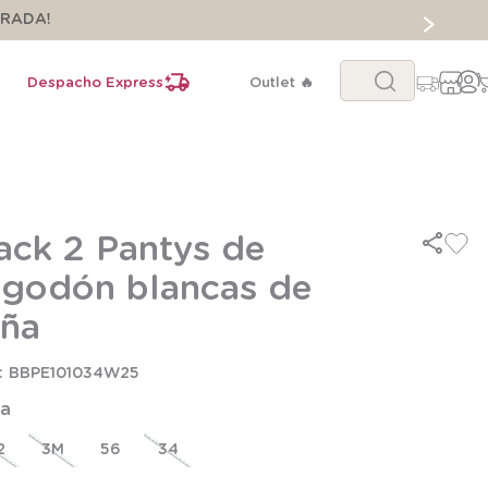
ORADA!
Buscar...
Despacho Express
Outlet 🔥
ack 2 Pantys de
lgodón blancas de
iña
BBPE101034W25
la
2
3M
56
34