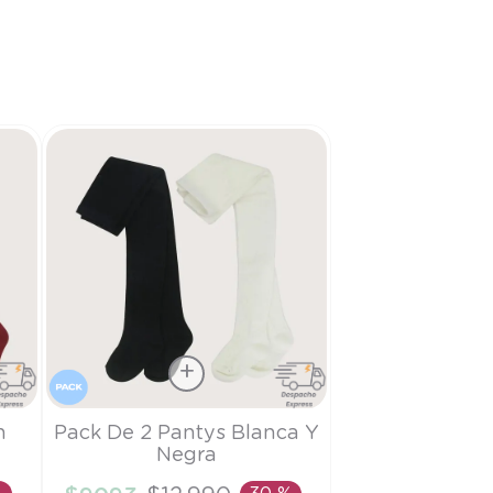
Talla
n
Pack De 2 Pantys Blanca Y
Negra
3/4A