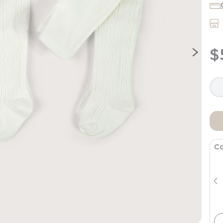
9
.
saco dormir
10
.
poleron
$
Co
Pantalon Infant Niña Azul Marino
$
11
.
994
$
19
.
990