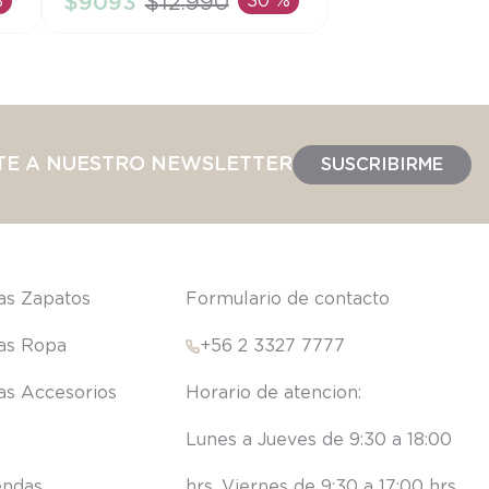
%
$
9093
$
12
.
990
30 %
AÑADIR AL CARRITO
TE A NUESTRO NEWSLETTER
SUSCRIBIRME
las Zapatos
Formulario de contacto
las Ropa
+56 2 3327 7777
las Accesorios
Lunes a Jueves de 9:30 a 18:00 
endas
hrs. Viernes de 9:30 a 17:00 hrs.