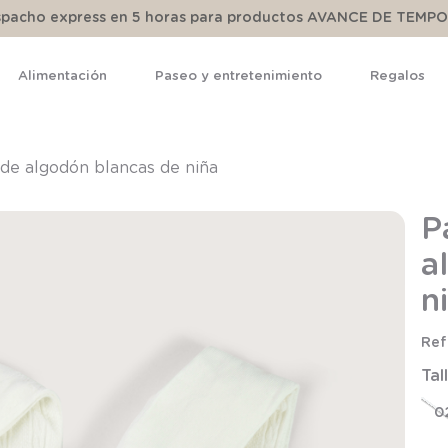
espacho express en 5 horas para productos AVANCE DE TEMP
Alimentación
Paseo y entretenimiento
Regalos
TÉRMINOS MÁS BUSCADOS
1
.
pijama
 de algodón blancas de niña
2
.
calcetines
P
3
.
zapatillas
a
4
.
body
n
5
.
manta
6
.
panty
Tal
7
.
niña
8
.
saco
0