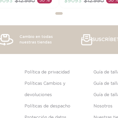
9093
$
12
.
990
30 %
$
9093
$
12
.
990
30 
AÑADIR AL CARRITO
AÑADIR AL CARRITO
Cambio en todas
SUSCRÍBE
nuestras tiendas
s
Política de privacidad
Guía de tal
Políticas Cambios y 
Guía de tal
devoluciones
Guía de tal
Políticas de despacho
Nosotros
Protección de datos
Nuestras ti