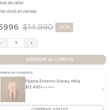
Guía de tallas
Ver stock en tiendas
5996
$
14
.
990
-
60%
－
＋
AGREGAR AL CARRITO
mpra en conjunto
Pijama Enterito Disney Niña
$
12
.
495
$
24
.
990