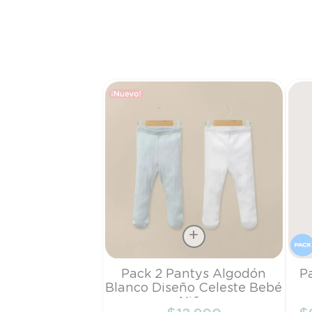
Talla
Tall
Pack 2 Pantys Algodón
P
Blanco Diseño Celeste Bebé
PR
1
Niño