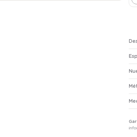
Des
Esp
Nue
Mé
Me
Gar
inf