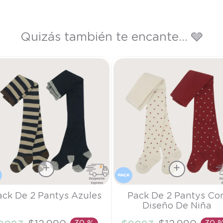
Quizás también te encante... 🩶
a
Talla
ack De 2 Pantys Azules
Pack De 2 Pantys Co
Diseño De Niña
/2A
3/4A