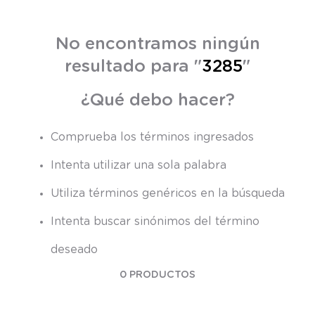
6
.
panty
7
.
niña
No encontramos ningún
8
.
saco dormir
resultado para "
3285
"
9
.
saco
¿Qué debo hacer?
10
.
zapatillas niño
Comprueba los términos ingresados
Intenta utilizar una sola palabra
Utiliza términos genéricos en la búsqueda
Intenta buscar sinónimos del término
deseado
0
PRODUCTOS