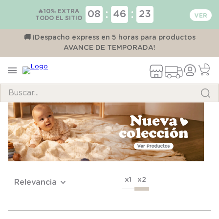
🔥10% EXTRA
:
:
08
46
23
TODO EL SITIO
00
🚚 ¡Despacho express en 5 horas para productos
AVANCE DE TEMPORADA!
Buscar...
TÉRMINOS MÁS BUSCADOS
1
.
pijama
2
.
calcetines
3
.
zapatillas
x1
x2
Relevancia
4
.
body
5
.
manta