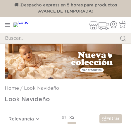
00
🚚 ¡Despacho express en 5 horas para productos
AVANCE DE TEMPORADA!
Buscar...
TÉRMINOS MÁS BUSCADOS
1
.
pijama
2
.
calcetines
3
.
zapatillas
Look Navideño
4
.
body
Look Navideño
5
.
manta
6
.
panty
x1
x2
Relevancia
Filtrar
7
.
niña