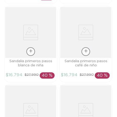
AÑADIR AL
CARRITO
Talla
Talla
Sandalia primeros pasos
Sandalia primeros pasos
blanca de niña
café de niño
18
18
$
16
.
794
$
16
.
794
$
27
.
990
$
27
.
990
40 %
40 %
AÑADIR AL
AÑADIR AL
CARRITO
CARRITO