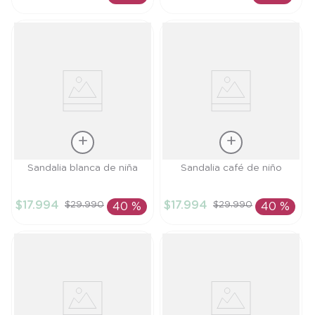
AÑADIR AL
AÑADIR AL
CARRITO
CARRITO
Talla
Talla
Sandalia blanca de niña
Sandalia café de niño
24
25
$
17
.
994
$
17
.
994
$
29
.
990
$
29
.
990
40 %
40 %
AÑADIR AL
AÑADIR AL
CARRITO
CARRITO