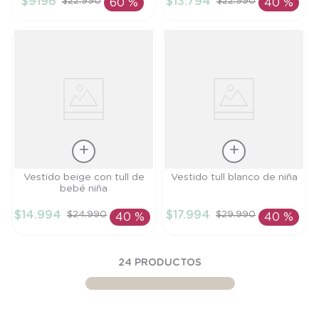
$
9196
$
13
.
794
$
22
.
990
$
22
.
990
60 %
40 %
AÑADIR AL
AÑADIR AL
CARRITO
CARRITO
Talla
Talla
Vestido beige con tull de
Vestido tull blanco de niña
bebé niña
6M
4A
$
14
.
994
$
17
.
994
$
24
.
990
$
29
.
990
40 %
40 %
AÑADIR AL
AÑADIR AL
CARRITO
CARRITO
24
PRODUCTOS