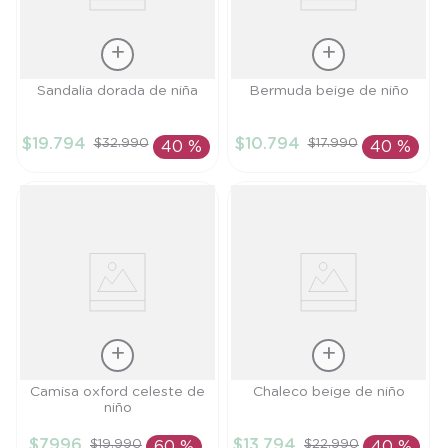
Talla
Talla
Sandalia dorada de niña
Bermuda beige de niño
22
3A
$
19
.
794
$
10
.
794
$
32
.
990
$
17
.
990
40 %
40 %
AÑADIR AL
AÑADIR AL
CARRITO
CARRITO
Talla
Talla
Camisa oxford celeste de
Chaleco beige de niño
niño
4A
18M
$
7996
$
13
.
794
$
19
.
990
$
22
.
990
60 %
40 %