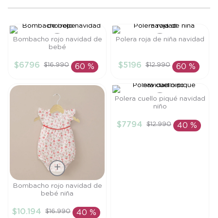
8
.
saco
9
.
saco dormir
Bombacho rojo navidad de
Polera roja de niña navidad
10
.
accesorios
bebé
Talla
Talla
$
6796
$
5196
$
16
.
990
$
12
.
990
60 %
60 %
3M
6M
AÑADIR AL
AÑADIR AL
CARRITO
CARRITO
Polera cuello piqué navidad
niño
Talla
$
7794
$
12
.
990
40 %
12M
AÑADIR AL
CARRITO
Talla
Bombacho rojo navidad de
bebé niña
RN
$
10
.
194
$
16
.
990
40 %