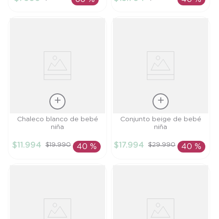
AÑADIR AL
AÑADIR AL
CARRITO
CARRITO
Talla
Talla
Chaleco blanco de bebé
Conjunto beige de bebé
niña
niña
9M
6M
$
11
.
994
$
17
.
994
$
19
.
990
$
29
.
990
40 %
40 %
AÑADIR AL
AÑADIR AL
CARRITO
CARRITO