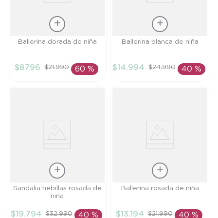
Talla
Talla
Ballerina dorada de niña
Ballerina blanca de niña
29
27
$
8796
$
14
.
994
$
21
.
990
$
24
.
990
60 %
40 %
AÑADIR AL
AÑADIR AL
CARRITO
CARRITO
Talla
Talla
Sandalia hebillas rosada de
Ballerina rosada de niña
niña
24
22
$
19
.
794
$
13
.
194
$
32
.
990
$
21
.
990
40 %
40 %