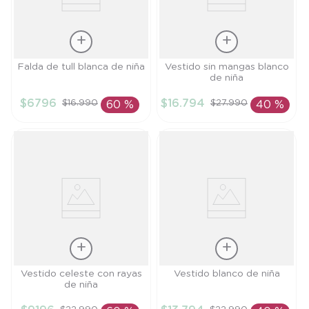
Talla
Talla
Falda de tull blanca de niña
Vestido sin mangas blanco
de niña
3A
3A
$
6796
$
16
.
794
$
16
.
990
$
27
.
990
60 %
40 %
AÑADIR AL
AÑADIR AL
CARRITO
CARRITO
Talla
Talla
Vestido celeste con rayas
Vestido blanco de niña
de niña
9M
4A