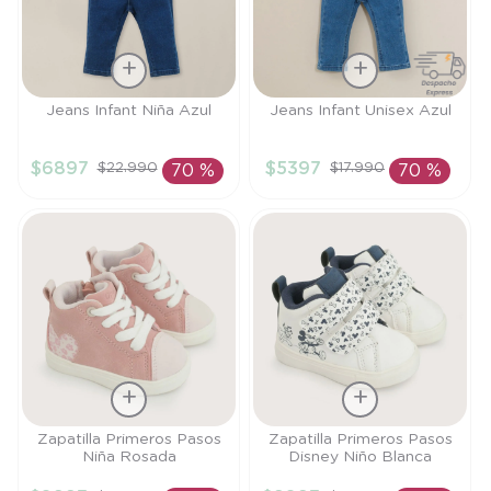
Talla
Talla
Jeans Infant Niña Azul
Jeans Infant Unisex Azul
4A
18M
$
6897
$
5397
$
22
.
990
$
17
.
990
70 %
70 %
AÑADIR AL
AÑADIR AL
CARRITO
CARRITO
Talla
Talla
Zapatilla Primeros Pasos
Zapatilla Primeros Pasos
Niña Rosada
Disney Niño Blanca
20
21