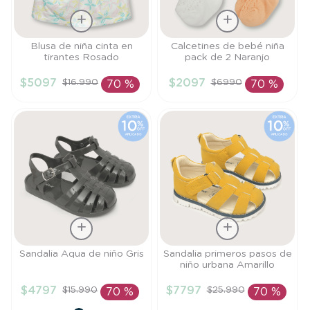
Talla
Talla
Blusa de niña cinta en
Calcetines de bebé niña
tirantes Rosado
pack de 2 Naranjo
6M
RN
$
5097
$
2097
$
16
.
990
$
6990
70 %
70 %
AÑADIR AL
AÑADIR AL
CARRITO
CARRITO
Talla
Talla
Sandalia Aqua de niño Gris
Sandalia primeros pasos de
niño urbana Amarillo
25
21
$
4797
$
7797
$
15
.
990
$
25
.
990
70 %
70 %
AÑADIR AL
AÑADIR AL