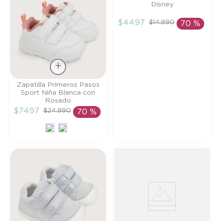
Disney
Talla
$
4497
$
14
.
990
70 %
2A
AÑADIR AL
CARRITO
Talla
Zapatilla Primeros Pasos
Sport Niña Blanca con
21
Rosado
$
7497
$
24
.
990
70 %
AÑADIR AL
CARRITO