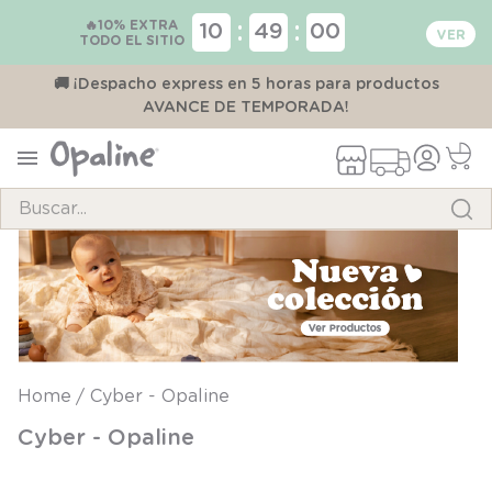
🔥10% EXTRA
:
:
10
48
59
TODO EL SITIO
00
🚚 ¡Despacho express en 5 horas para productos
AVANCE DE TEMPORADA!
Buscar...
TÉRMINOS MÁS BUSCADOS
1
.
pijama
2
.
calcetines
3
.
zapatillas
Cyber - Opaline
4
.
body
Cyber - Opaline
5
.
manta