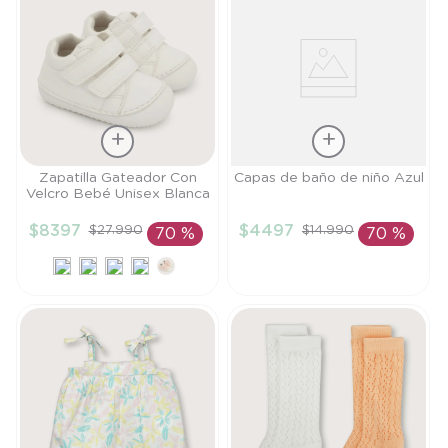
Talla
Talla
Zapatilla Gateador Con
Capas de baño de niño Azul
Velcro Bebé Unisex Blanca
20
TU
$
8397
$
4497
$
27
.
990
$
14
.
990
70 %
70 %
AÑADIR AL
AÑADIR AL
CARRITO
CARRITO