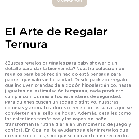
Mostrar más
El Arte de Regalar
Ternura
¿Buscas
regalos originales para baby shower
o un
detalle para dar la bienvenida? Nuestra colección de
regalos para bebé recién nacido
está pensada para
padres que valoran la calidad. Desde
packs-de-regalo
que incluyen prendas de algodón hipoalergénico, hasta
juguetes-de-estimulación
temprana, cada producto
cumple con los más altos estándares de seguridad.
Para quienes buscan un toque distintivo, nuestras
colonias
y
aromatizadores
ofrecen notas suaves que se
convierten en el sello de hogar. Además, detalles como
los
calcetines
temáticos y las
capas-de-baño
transforman la rutina diaria en un momento de juego y
confort. En Opaline, te ayudamos a elegir regalos que
no solo son útiles, sino que se convierten en recuerdos