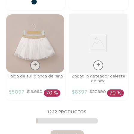
CARRITO
CARRITO
Talla
Talla
Falda de tull blanca de niña
Zapatilla gateador celeste
de niña
3A
17
$
5097
$
8397
$
16
.
990
$
27
.
990
70 %
70 %
AÑADIR AL
AÑADIR AL
CARRITO
CARRITO
1222
PRODUCTOS