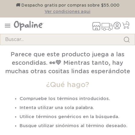
on
🚚 Despacho gratis por compras sobre $55.000
Ver condiciones aqui
Buscar...
TÉRMINOS MÁS BUSCADOS
Parece que este producto juega a las
1
.
pijama
escondidas. 👀💛 Mientras tanto, hay
2
.
calcetines
muchas otras cositas lindas esperándote
3
.
zapatillas
¿Qué hago?
4
.
body
Compruebe los términos introducidos.
5
.
panty
Intenta utilizar una sola palabra.
6
.
manta
Utilice términos genéricos en la búsqueda.
7
.
niña
Busque utilizar sinónimos al término deseado.
8
.
saco dormir