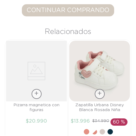
9
.
saco
CONTINUAR COMPRANDO
10
.
zapatillas niño
Relacionados
Talla
Talla
Pizarra magnetica con
Zapatilla Urbana Disney
figuras
Blanca Rosada Niña
TU
21
$
20
.
990
$
13
.
996
$
34
.
990
60 %
AÑADIR AL
AÑADIR AL
CARRITO
CARRITO