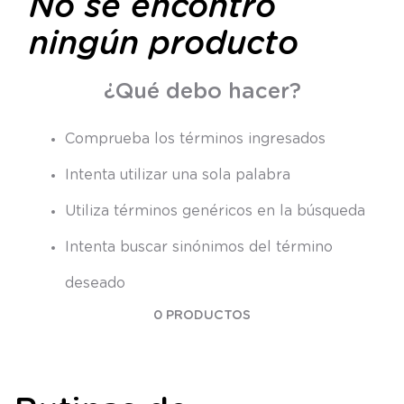
No se encontró
8
.
saco
ningún producto
9
.
saco dormir
10
.
poleron
¿Qué debo hacer?
Comprueba los términos ingresados
Intenta utilizar una sola palabra
Utiliza términos genéricos en la búsqueda
Intenta buscar sinónimos del término
deseado
0
PRODUCTOS