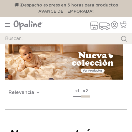
00
🚚 ¡Despacho express en 5 horas para productos
AVANCE DE TEMPORADA!
Buscar...
TÉRMINOS MÁS BUSCADOS
1
.
pijama
2
.
calcetines
3
.
zapatillas
x1
x2
Relevancia
4
.
body
5
.
manta
6
.
panty
7
.
niña