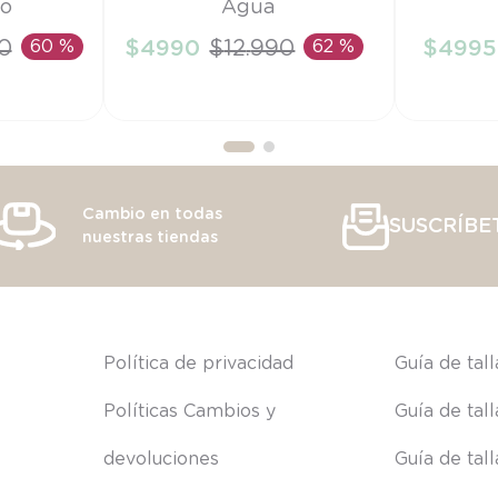
ño
Agua
TU
6M
0
60 %
$
4990
$
12
.
990
62 %
$
4995
RRITO
AÑADIR AL CARRITO
AÑAD
Cambio en todas
SUSCRÍBE
nuestras tiendas
s
Política de privacidad
Guía de tal
Políticas Cambios y 
Guía de tal
devoluciones
Guía de tal