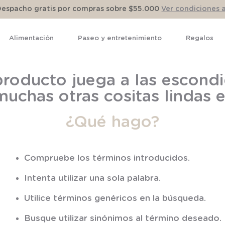
Despacho gratis por compras sobre $55.000
Ver condiciones 
Alimentación
Paseo y entretenimiento
Regalos
TÉRMINOS MÁS BUSCADOS
roducto juega a las escondi
1
.
pijama
muchas otras cositas lindas
2
.
calcetines
¿Qué hago?
3
.
zapatillas
4
.
body
5
.
manta
Compruebe los términos introducidos.
6
.
panty
Intenta utilizar una sola palabra.
7
.
niña
Utilice términos genéricos en la búsqueda.
8
.
saco
Busque utilizar sinónimos al término deseado.