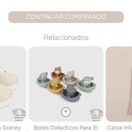
9
.
saco dormir
10
.
poleron
CONTINUAR COMPRANDO
Relacionados
Talla
Talla
a Disney
Botes Didacticos Para El
Calza Inf