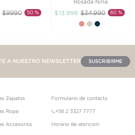
Rosada Niña
21
$
9990
50 %
$
13
.
996
$
34
.
990
60 %
IR AL CARRITO
AÑADIR AL CARRITO
TE A NUESTRO NEWSLETTER
SUSCRIBIRME
las Zapatos
Formulario de contacto
las Ropa
+56 2 3327 7777
las Accesorios