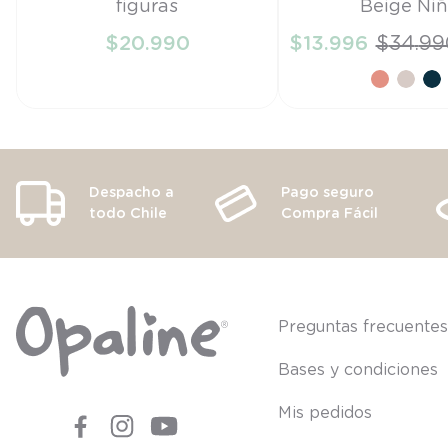
figuras
Beige Ni
TU
27
$
20
.
990
$
13
.
996
$
34
.
99
AÑADIR AL CARRITO
AÑADIR AL CA
Despacho a
Pago seguro
todo Chile
Compra Fácil
Preguntas frecuente
Bases y condiciones
Mis pedidos