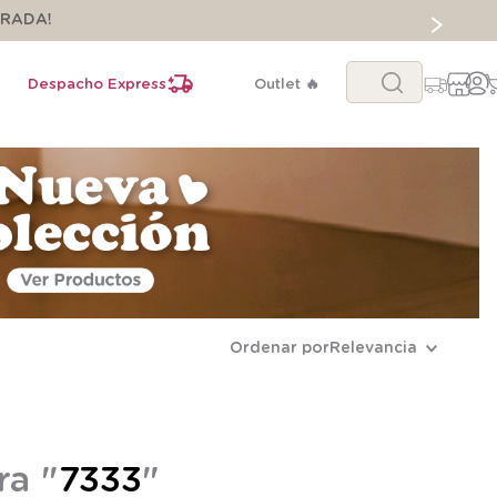
ORADA!
Buscar...
Despacho Express
Outlet 🔥
Ordenar por
Relevancia
ra "
7333
"