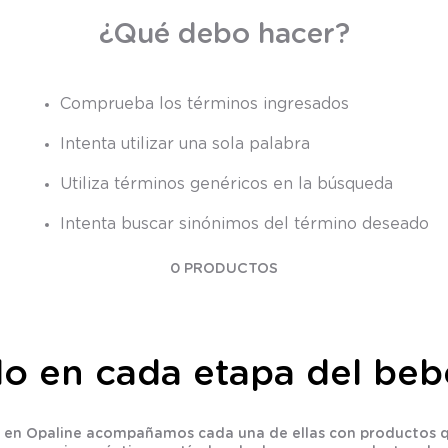
9
.
saco
¿Qué debo hacer?
10
.
zapatillas niño
Comprueba los términos ingresados
Intenta utilizar una sola palabra
Utiliza términos genéricos en la búsqueda
Intenta buscar sinónimos del término deseado
0
PRODUCTOS
ilo en cada etapa del beb
s, y en Opaline acompañamos cada una de ellas con productos 