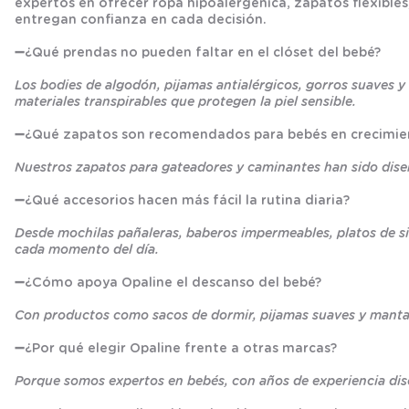
expertos en ofrecer ropa hipoalergénica, zapatos flexibles,
entregan confianza en cada decisión.
➖
¿Qué prendas no pueden faltar en el clóset del bebé?
Los bodies de algodón, pijamas antialérgicos, gorros suaves 
materiales transpirables que protegen la piel sensible.
➖
¿Qué zapatos son recomendados para bebés en crecimie
Nuestros zapatos para gateadores y caminantes han sido diseña
➖
¿Qué accesorios hacen más fácil la rutina diaria?
Desde mochilas pañaleras, baberos impermeables, platos de si
cada momento del día.
➖
¿Cómo apoya Opaline el descanso del bebé?
Con productos como sacos de dormir, pijamas suaves y mantas
➖
¿Por qué elegir Opaline frente a otras marcas?
Porque somos expertos en bebés, con años de experiencia dis