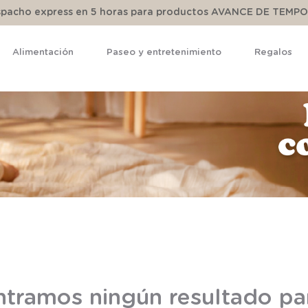
espacho express en 5 horas para productos AVANCE DE TEMP
Alimentación
Paseo y entretenimiento
Regalos
TÉRMINOS MÁS BUSCADOS
1
.
pijama
2
.
calcetines
3
.
zapatillas
4
.
body
5
.
manta
6
.
panty
7
.
niña
8
.
saco dormir
tramos ningún resultado pa