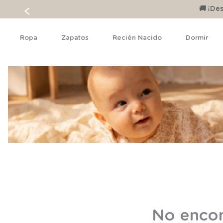
🚚 ¡D
Ropa
Zapatos
Recién Nacido
Dormir
No encon