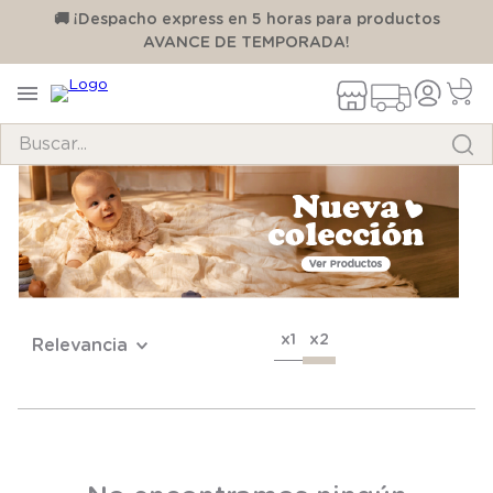
00
🚚 ¡Despacho express en 5 horas para productos
AVANCE DE TEMPORADA!
Buscar...
TÉRMINOS MÁS BUSCADOS
1
.
pijama
2
.
calcetines
3
.
zapatillas
x1
x2
Relevancia
4
.
body
5
.
manta
6
.
panty
7
.
niña