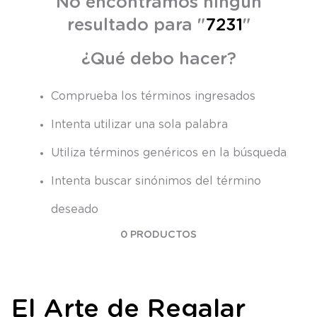
No encontramos ningún
8
.
saco
resultado para "
7231
"
9
.
saco dormir
¿Qué debo hacer?
10
.
poleron
Comprueba los términos ingresados
Intenta utilizar una sola palabra
Utiliza términos genéricos en la búsqueda
Intenta buscar sinónimos del término
deseado
0
PRODUCTOS
El Arte de Regalar