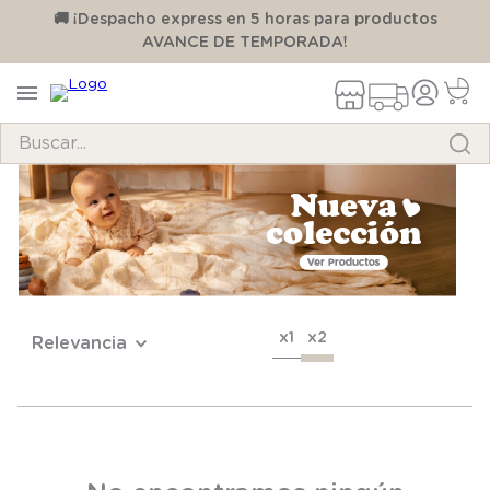
00
🚚 ¡Despacho express en 5 horas para productos
AVANCE DE TEMPORADA!
Buscar...
TÉRMINOS MÁS BUSCADOS
1
.
pijama
2
.
calcetines
3
.
zapatillas
x1
x2
Relevancia
4
.
body
5
.
manta
6
.
panty
7
.
niña