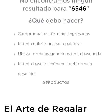
No encontramos ningún
8
.
saco
resultado para "
6546
"
9
.
saco dormir
¿Qué debo hacer?
10
.
accesorios
Comprueba los términos ingresados
Intenta utilizar una sola palabra
Utiliza términos genéricos en la búsqueda
Intenta buscar sinónimos del término
deseado
0
PRODUCTOS
El Arte de Regalar