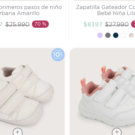
Talla
primeros pasos de niño
Zapatilla Gateador C
rbana Amarillo
Bebé Niña Lil
19
7
$
25
.
990
70 %
$
8397
$
27
.
990
ÑADIR AL CARRITO
AÑADIR AL CARRI