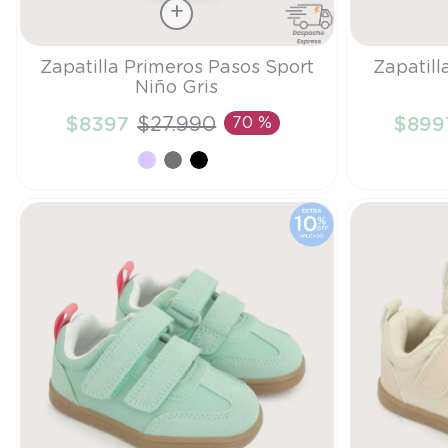
Talla
Talla
Zapatilla Primeros Pasos Sport
Zapatill
Niño Gris
21
20
$
8397
$
27
.
990
70 %
$
899
AÑADIR AL CARRITO
A