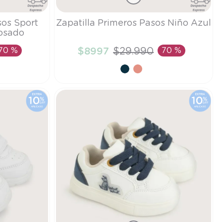
Talla
sos Sport
Zapatilla Primeros Pasos Niño Azul
osado
19
70 %
$
8997
$
29
.
990
70 %
TO
AÑADIR AL CARRITO