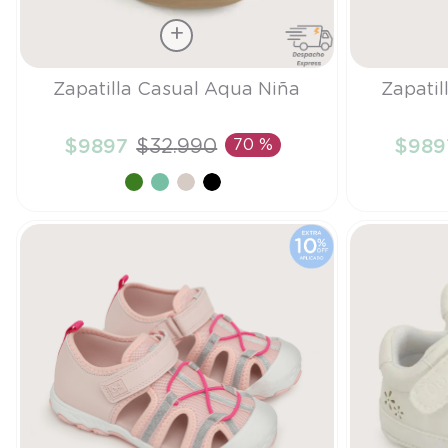
Talla
Talla
Zapatilla Casual Aqua Niña
Zapatil
22
24
$
9897
$
32
.
990
70 %
$
989
AÑADIR AL CARRITO
A