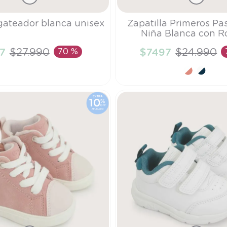
Talla
 gateador blanca unisex
Zapatilla Primeros Pa
Niña Blanca con R
21
7
$
27
.
990
70 %
$
7497
$
24
.
990
ÑADIR AL CARRITO
AÑADIR AL CARRI