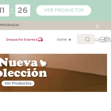
11
:
25
VER PRODUCTOS
ORADA!
Buscar...
Despacho Express
Outlet 🔥