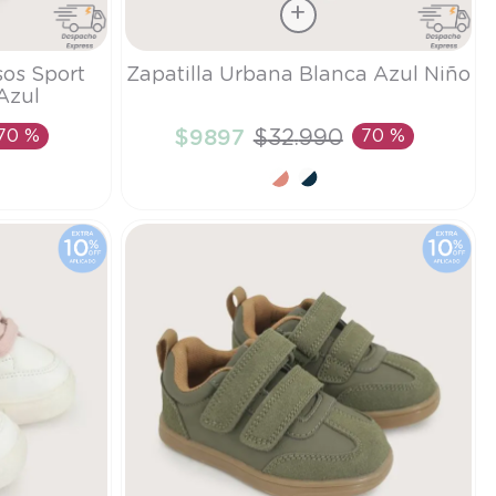
Talla
sos Sport
Zapatilla Urbana Blanca Azul Niño
Azul
20
70 %
$
9897
$
32
.
990
70 %
TO
AÑADIR AL CARRITO