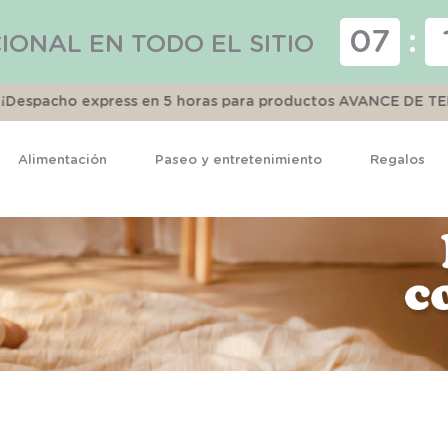
07
:
IONAL EN TODO EL SITIO
espacho express en 5 horas para productos AVANCE DE TEMP
Alimentación
Paseo y entretenimiento
Regalos
TÉRMINOS MÁS BUSCADOS
1
.
pijama
2
.
calcetines
3
.
zapatillas
4
.
body
5
.
manta
6
.
panty