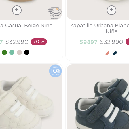
Talla
la Casual Beige Niña
Zapatilla Urbana Blan
Niña
22
7
$
32
.
990
70 %
$
9897
$
32
.
990
ÑADIR AL CARRITO
AÑADIR AL CARRI