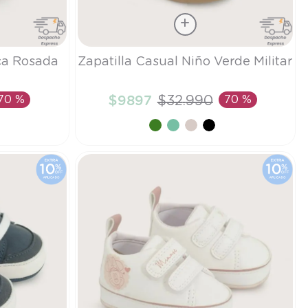
Talla
ca Rosada
Zapatilla Casual Niño Verde Militar
20
70 %
$
9897
$
32
.
990
70 %
TO
AÑADIR AL CARRITO