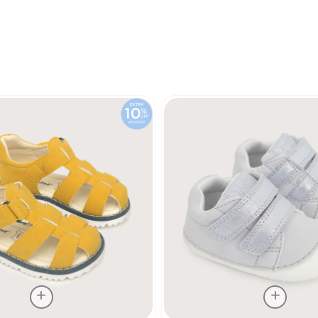
7
.
niña
8
.
saco dormir
9
.
saco
10
.
zapatillas niño