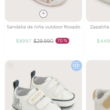
Talla
Talla
Sandalia de niña outdoor Rosado
Zapatill
33
17
$
8997
$
29
.
990
70 %
$
449
AÑADIR AL CARRITO
A