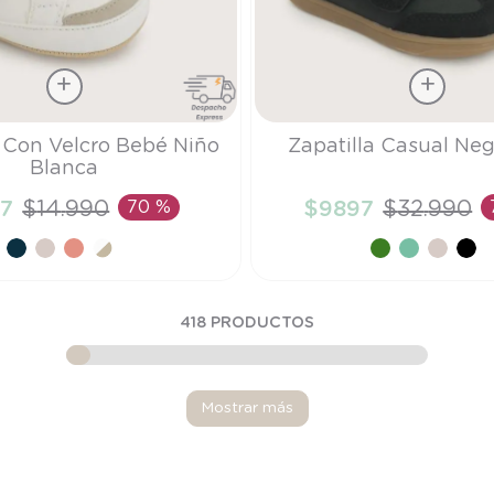
Talla
a Con Velcro Bebé Niño
Zapatilla Casual Ne
Blanca
26
7
$
14
.
990
70 %
$
9897
$
32
.
990
ÑADIR AL CARRITO
AÑADIR AL CARRI
418
PRODUCTOS
Mostrar más