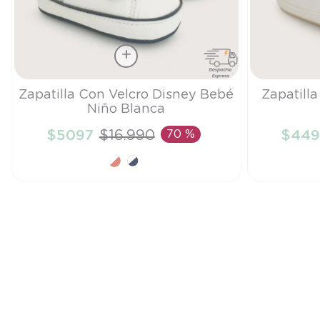
Talla
Talla
Zapatilla Con Velcro Disney Bebé
Zapatill
Niño Blanca
15
15
$
5097
$
16
.
990
70 %
$
449
AÑADIR AL CARRITO
A