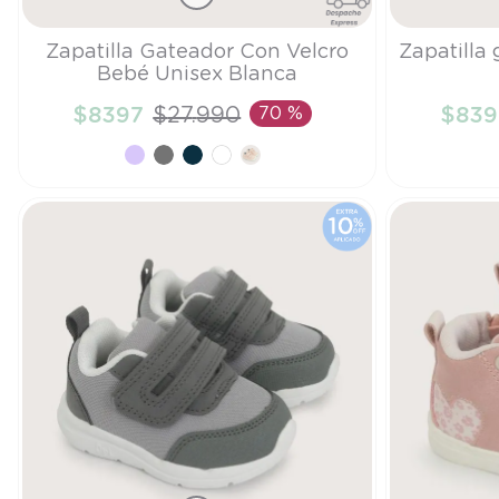
Talla
Talla
Zapatilla Gateador Con Velcro
Zapatilla
Bebé Unisex Blanca
20
20
$
8397
$
27
.
990
70 %
$
839
AÑADIR AL CARRITO
A