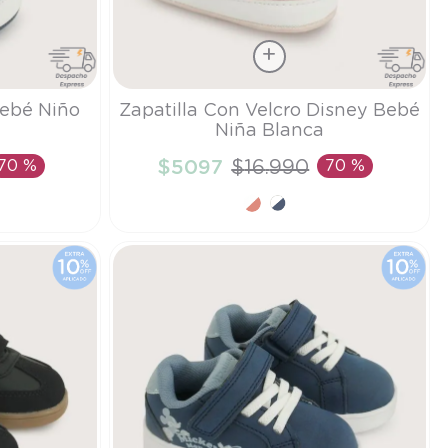
Talla
Bebé Niño
Zapatilla Con Velcro Disney Bebé
Niña Blanca
14
70 %
$
5097
$
16
.
990
70 %
TO
AÑADIR AL CARRITO