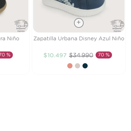
Talla
gra Niño
Zapatilla Urbana Disney Azul Niño
23
70 %
$
10
.
497
$
34
.
990
70 %
TO
AÑADIR AL CARRITO