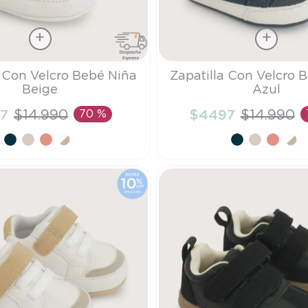
Talla
a Con Velcro Bebé Niña
Zapatilla Con Velcro 
Beige
Azul
15
7
$
14
.
990
70 %
$
4497
$
14
.
990
ÑADIR AL CARRITO
AÑADIR AL CARRI