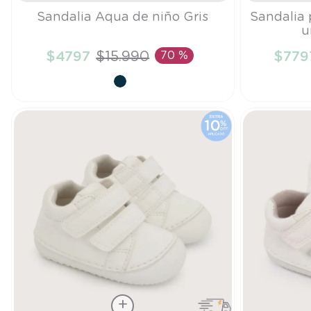
Talla
Talla
Sandalia Aqua de niño Gris
Sandalia 
u
25
21
$
4797
$
15
.
990
70 %
$
779
AÑADIR AL CARRITO
A