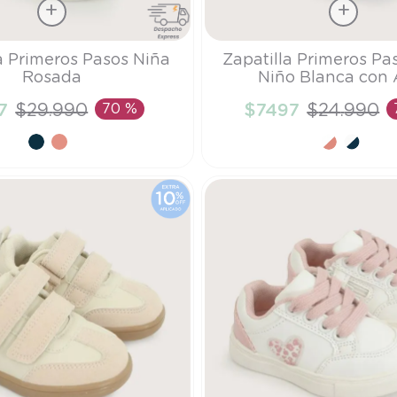
Talla
a Primeros Pasos Niña
Zapatilla Primeros Pa
Rosada
Niño Blanca con 
19
7
$
29
.
990
70 %
$
7497
$
24
.
990
ÑADIR AL CARRITO
AÑADIR AL CARRI