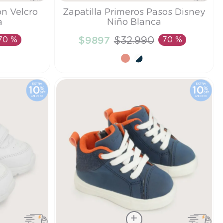
Talla
on Velcro
Zapatilla Primeros Pasos Disney
a
Niño Blanca
21
70 %
$
9897
$
32
.
990
70 %
TO
AÑADIR AL CARRITO