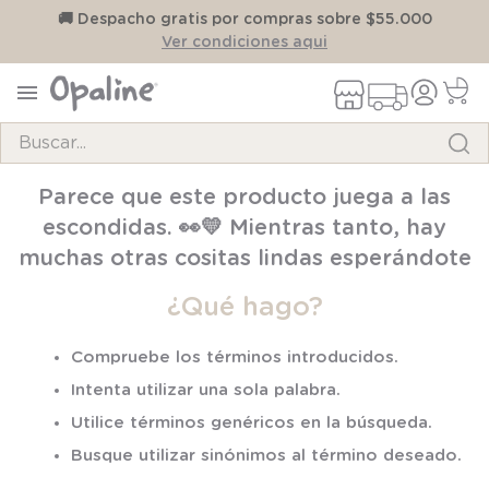
on
🚚 Despacho gratis por compras sobre $55.000
Ver condiciones aqui
Buscar...
TÉRMINOS MÁS BUSCADOS
Parece que este producto juega a las
1
.
pijama
escondidas. 👀💛 Mientras tanto, hay
2
.
calcetines
muchas otras cositas lindas esperándote
3
.
zapatillas
¿Qué hago?
4
.
body
Compruebe los términos introducidos.
5
.
manta
Intenta utilizar una sola palabra.
6
.
panty
Utilice términos genéricos en la búsqueda.
7
.
niña
Busque utilizar sinónimos al término deseado.
8
.
saco dormir