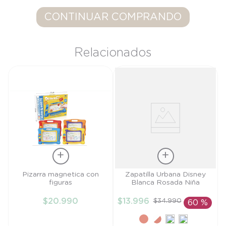
9
.
saco
CONTINUAR COMPRANDO
10
.
poleron
Relacionados
Talla
Talla
Pizarra magnetica con
Zapatilla Urbana Disney
figuras
Blanca Rosada Niña
TU
22
$
20
.
990
$
13
.
996
$
34
.
990
60 %
AÑADIR AL
AÑADIR AL
CARRITO
CARRITO