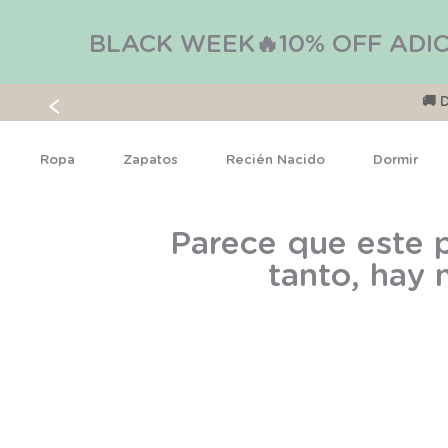
BLACK WEEK🔥10% OFF ADIC
🚚 
Ropa
Zapatos
Recién Nacido
Dormir
Parece que este p
tanto, hay 