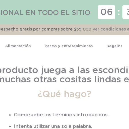
06
:
IONAL EN TODO EL SITIO
Despacho gratis por compras sobre $55.000
Ver condiciones 
Alimentación
Paseo y entretenimiento
Regalos
TÉRMINOS MÁS BUSCADOS
roducto juega a las escondi
1
.
pijama
muchas otras cositas lindas
2
.
calcetines
¿Qué hago?
3
.
zapatillas
4
.
body
5
.
manta
Compruebe los términos introducidos.
6
.
panty
Intenta utilizar una sola palabra.