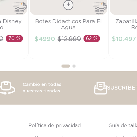
Talla
Talla
a Disney
Botes Didacticos Para El
Zapatil
ño
Agua
R
TU
21
0
70 %
$
4990
$
12
.
990
62 %
$
10
.
497
RRITO
AÑADIR AL CARRITO
AÑAD
Cambio en todas
SUSCRÍBE
nuestras tiendas
s
Política de privacidad
Guía de tal