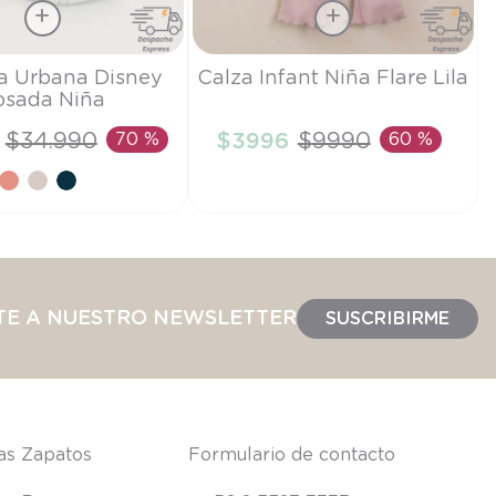
Talla
la Urbana Disney
Calza Infant Niña Flare Lila
osada Niña
6M
$
34
.
990
70 %
$
3996
$
9990
60 %
IR AL CARRITO
AÑADIR AL CARRITO
TE A NUESTRO NEWSLETTER
SUSCRIBIRME
las Zapatos
Formulario de contacto