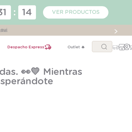
31
:
14
VER PRODUCTOS
aqui
Buscar...
Despacho Express
Outlet 🔥
das. 👀💛 Mientras
 esperándote