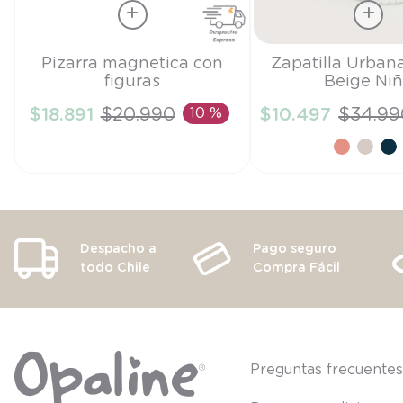
Talla
Talla
Pizarra magnetica con
Zapatilla Urban
figuras
Beige Ni
TU
27
$
18
.
891
$
20
.
990
10 %
$
10
.
497
$
34
.
99
AÑADIR AL CARRITO
AÑADIR AL CA
Despacho a
Pago seguro
todo Chile
Compra Fácil
Preguntas frecuente