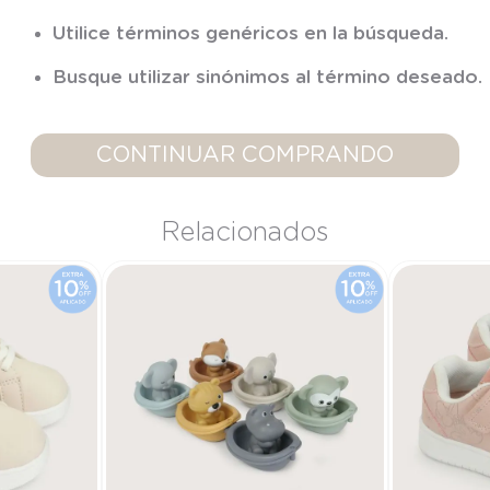
7
.
niña
Utilice términos genéricos en la búsqueda.
8
.
saco dormir
Busque utilizar sinónimos al término deseado.
9
.
saco
10
.
zapatillas niño
CONTINUAR COMPRANDO
Relacionados