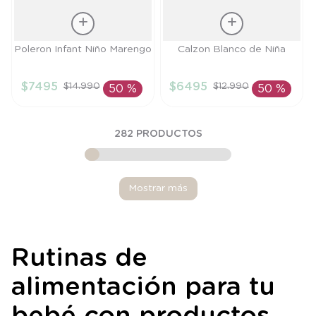
Talla
Talla
Poleron Infant Niño Marengo
Calzon Blanco de Niña
9M
S
$
7495
$
6495
$
14
.
990
$
12
.
990
50 %
50 %
AÑADIR AL
AÑADIR AL
CARRITO
CARRITO
282
PRODUCTOS
Mostrar más
Rutinas de
alimentación para tu
bebé con productos