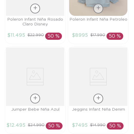
Talla
Talla
Poleron Infant Niña Rosado
Poleron Infant Niña Petroleo
Claro Disney
9M
4A
$
11
.
495
$
8995
$
22
.
990
$
17
.
990
50 %
50 %
AÑADIR AL
AÑADIR AL
CARRITO
CARRITO
Talla
Talla
Jumper Bebe Niña Azul
Jeggins Infant Niña Denim
6M
6M
$
12
.
495
$
7495
$
24
.
990
$
14
.
990
50 %
50 %
AÑADIR AL
AÑADIR AL
CARRITO
CARRITO