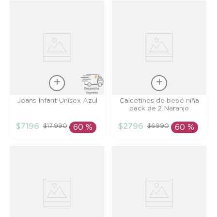
Talla
Talla
Jeans Infant Unisex Azul
Calcetines de bebé niña
pack de 2 Naranjo
18M
RN
$
7196
$
2796
$
17
.
990
$
6990
60 %
60 %
AÑADIR AL
AÑADIR AL
CARRITO
CARRITO