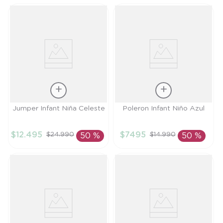
Talla
Talla
Jumper Infant Niña Celeste
Poleron Infant Niño Azul
3A
4A
$
12
.
495
$
7495
$
24
.
990
$
14
.
990
50 %
50 %
AÑADIR AL
AÑADIR AL
CARRITO
CARRITO