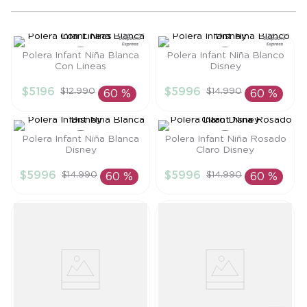
8
.
saco
9
.
saco dormir
Polera Infant Niña Blanca
Polera Infant Niña Blanco
10
.
accesorios
Con Lineas
Disney
Talla
Talla
$
5196
$
5996
$
12
.
990
$
14
.
990
60 %
60 %
3A
18M
AÑADIR AL
AÑADIR AL
CARRITO
CARRITO
Polera Infant Niña Blanca
Polera Infant Niña Rosado
Disney
Claro Disney
Talla
Talla
$
5996
$
5996
$
14
.
990
$
14
.
990
60 %
60 %
2A
2A
AÑADIR AL
AÑADIR AL
CARRITO
CARRITO