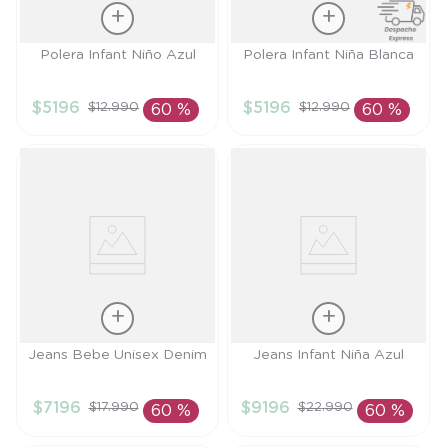
Talla
Talla
Polera Infant Niño Azul
Polera Infant Niña Blanca
3A
3A
$
5196
$
5196
$
12
.
990
$
12
.
990
60 %
60 %
AÑADIR AL
AÑADIR AL
CARRITO
CARRITO
Talla
Talla
Jeans Bebe Unisex Denim
Jeans Infant Niña Azul
9M
4A
$
7196
$
9196
$
17
.
990
$
22
.
990
60 %
60 %
AÑADIR AL
AÑADIR AL
CARRITO
CARRITO