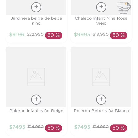
Talla
Talla
Jardinera beige de bebé
Chaleco Infant Niña Rosa
niño
Viejo
3M
9M
$
9196
$
9995
$
22
.
990
$
19
.
990
60 %
50 %
AÑADIR AL
AÑADIR AL
CARRITO
CARRITO
Talla
Talla
Poleron Infant Niño Beige
Poleron Bebe Niña Blanco
4A
6M
$
7495
$
7495
$
14
.
990
$
14
.
990
50 %
50 %
AÑADIR AL
AÑADIR AL
CARRITO
CARRITO