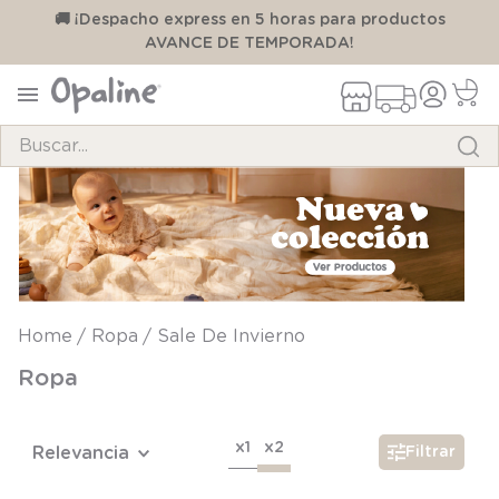
00
🚚 ¡Despacho express en 5 horas para productos
AVANCE DE TEMPORADA!
Buscar...
TÉRMINOS MÁS BUSCADOS
1
.
pijama
2
.
calcetines
3
.
zapatillas
Ropa
Sale De Invierno
4
.
body
Ropa
5
.
manta
6
.
panty
x1
x2
Relevancia
Filtrar
7
.
niña