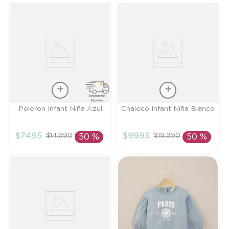
Talla
Talla
Poleron Infant Niña Azul
Chaleco Infant Niña Blanco
4A
4A
$
7495
$
9995
$
14
.
990
$
19
.
990
50 %
50 %
AÑADIR AL
AÑADIR AL
CARRITO
CARRITO