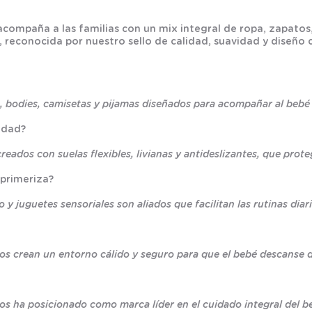
 acompaña a las familias con un mix integral de ropa, zapat
econocida por nuestro sello de calidad, suavidad y diseño cl
 bodies, camisetas y pijamas diseñados para acompañar al bebé 
idad?
ados con suelas flexibles, livianas y antideslizantes, que prot
 primeriza?
y juguetes sensoriales son aliados que facilitan las rutinas di
cos crean un entorno cálido y seguro para que el bebé descanse 
os ha posicionado como marca líder en el cuidado integral del b