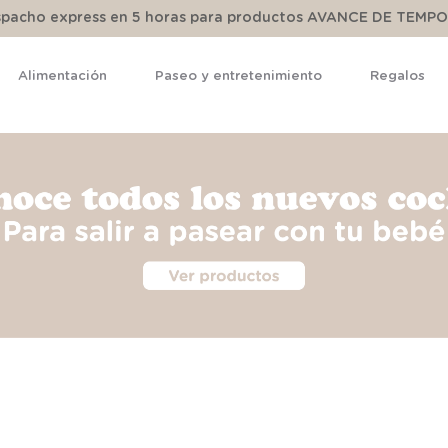
espacho express en 5 horas para productos AVANCE DE TEMP
Alimentación
Paseo y entretenimiento
Regalos
TÉRMINOS MÁS BUSCADOS
1
.
pijama
2
.
calcetines
3
.
zapatillas
4
.
body
5
.
manta
6
.
panty
7
.
niña
8
.
saco