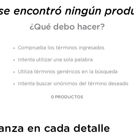
9
.
saco dormir
se encontró ningún prod
10
.
poleron
¿Qué debo hacer?
Comprueba los términos ingresados
Intenta utilizar una sola palabra
Utiliza términos genéricos en la búsqueda
Intenta buscar sinónimos del término deseado
0
PRODUCTOS
ianza en cada detalle