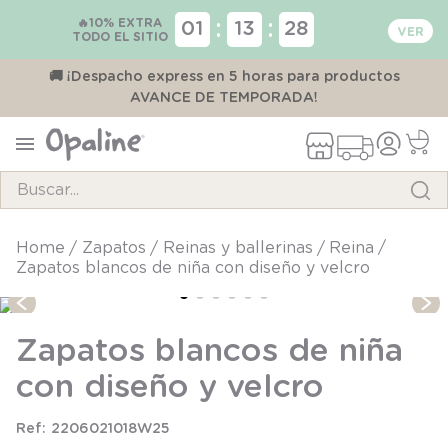
🔥10% EXTRA
:
:
01
13
27
TODO EL SITIO
00
🚚 ¡Despacho express en 5 horas para productos
AVANCE DE TEMPORADA!
Buscar...
TÉRMINOS MÁS BUSCADOS
zapatos
reinas y ballerinas
reina
Zapatos blancos de niña con diseño y velcro
1
.
pijama
2
.
calcetines
Zapatos blancos de niña
3
.
zapatillas
con diseño y velcro
4
.
body
5
.
manta
2206021018W25