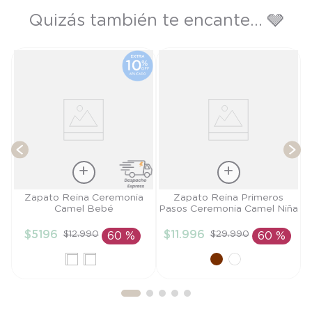
Quizás también te encante... 🩶
de
Z
T
Talla
Talla
Zapato Reina Ceremonia
Zapato Reina Primeros
Camel Bebé
Pasos Ceremonia Camel Niña
15
21
$
5196
$
11
.
996
$
12
.
990
$
29
.
990
60 %
60 %
AÑADIR AL
AÑADIR AL
CARRITO
CARRITO