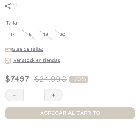
6
.
panty
7
.
niña
Talla
8
.
saco dormir
9
.
saco
17
18
19
20
10
.
zapatillas niño
Guía de tallas
Ver stock en tiendas
$
7497
$
24
.
990
-
70%
－
＋
AGREGAR AL CARRITO