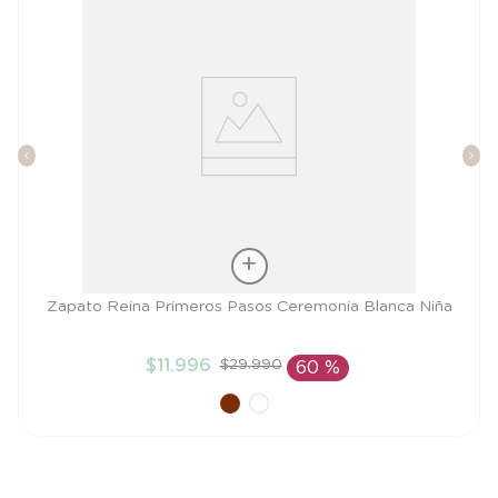
Talla
Zapato Reina Primeros Pasos Ceremonia Blanca Niña
19
$
11
.
996
$
29
.
990
60 %
AÑADIR AL CARRITO