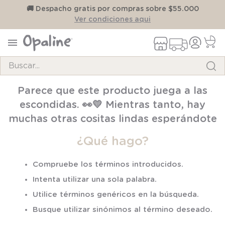
on
🚚 Despacho gratis por compras sobre $55.000
Ver condiciones aqui
Buscar...
TÉRMINOS MÁS BUSCADOS
Parece que este producto juega a las
1
.
pijama
escondidas. 👀💛 Mientras tanto, hay
2
.
calcetines
muchas otras cositas lindas esperándote
3
.
zapatillas
¿Qué hago?
4
.
body
Compruebe los términos introducidos.
5
.
manta
Intenta utilizar una sola palabra.
6
.
panty
Utilice términos genéricos en la búsqueda.
7
.
niña
Busque utilizar sinónimos al término deseado.
8
.
saco dormir