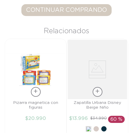
9
.
saco
CONTINUAR COMPRANDO
10
.
zapatillas niño
Relacionados
Talla
Talla
Pizarra magnetica con
Zapatilla Urbana Disney
figuras
Beige Niño
TU
28
$
20
.
990
$
13
.
996
$
34
.
990
60 %
AÑADIR AL
AÑADIR AL
CARRITO
CARRITO