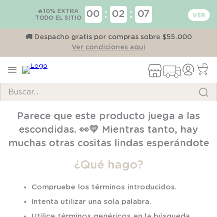
🔥10% EXTRA
:
:
00
02
07
TODO EL SITIO
on
🚚 Despacho gratis por compras sobre $55.000
Ver condiciones aqui
Buscar...
TÉRMINOS MÁS BUSCADOS
Parece que este producto juega a las
1
.
pijama
escondidas. 👀💛 Mientras tanto, hay
2
.
calcetines
muchas otras cositas lindas esperándote
3
.
zapatillas
¿Qué hago?
4
.
body
Compruebe los términos introducidos.
5
.
manta
Intenta utilizar una sola palabra.
6
.
panty
Utilice términos genéricos en la búsqueda.