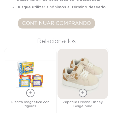
7
.
niña
Busque utilizar sinónimos al término deseado.
8
.
saco dormir
9
.
saco
CONTINUAR COMPRANDO
10
.
zapatillas niño
Relacionados
Talla
Talla
Pizarra magnetica con
Zapatilla Urbana Disney
figuras
Beige Niño
TU
27