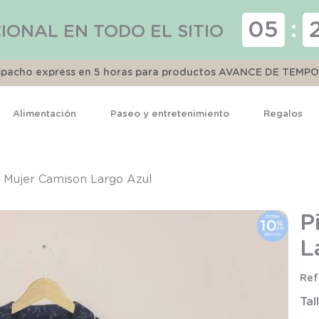
05
:
IONAL EN TODO EL SITIO
espacho express en 5 horas para productos AVANCE DE TEMP
Alimentación
Paseo y entretenimiento
Regalos
TÉRMINOS MÁS BUSCADOS
1
.
pijama
 Mujer Camison Largo Azul
2
.
calcetines
P
3
.
zapatillas
L
4
.
body
5
.
manta
Tal
6
.
panty