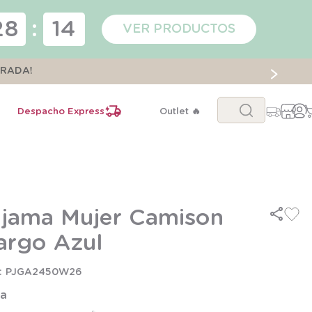
28
:
14
VER PRODUCTOS
ORADA!
Buscar...
Despacho Express
Outlet 🔥
ijama Mujer Camison
argo Azul
PJGA2450W26
la