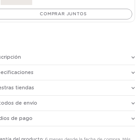
cripción
ecificaciones
stras tiendas
todos de envío
dios de pago
antía del producto
: 6 meses desde la fecha de compra. Más