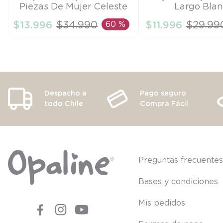
Piezas De Mujer Celeste
Largo Bla
S
M
$
13
.
996
$
34
.
990
60 %
$
11
.
996
$
29
.
99
AÑADIR AL CARRITO
AÑADIR AL CA
Despacho a
Pago seguro
todo Chile
Compra Fácil
Preguntas frecuente
Bases y condiciones
Mis pedidos