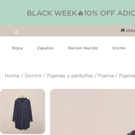
BLACK WEEK🔥10% OFF ADIC
🚚 ¡D
Ropa
Zapatos
Recién Nacido
Dormir
dormir
pijamas y pantuflas
pijama
Pijama