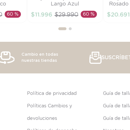
nco
Largo Azul
Rosado 
S
6M
0
60 %
$
11
.
996
$
29
.
990
60 %
$
20
.
691
RRITO
AÑADIR AL CARRITO
AÑAD
Cambio en todas
SUSCRÍBE
nuestras tiendas
s
Política de privacidad
Guía de tal
Políticas Cambios y 
Guía de tal
devoluciones
Guía de tal