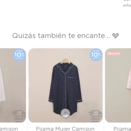
inf
Quizás también te encante... 🩶
Talla
Talla
Camison
Pijama Mujer Camison
Pijama