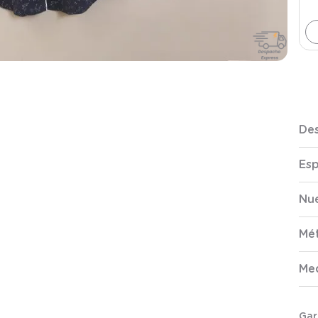
Des
Esp
Nue
Mé
Me
Gar