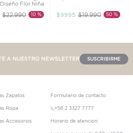
Diseño Flor Niña
12M
$
22
.
990
10 %
$
9995
$
19
.
990
50 %
IR AL CARRITO
AÑADIR AL CARRITO
TE A NUESTRO NEWSLETTER
SUSCRIBIRME
las Zapatos
Formulario de contacto
las Ropa
+56 2 3327 7777
las Accesorios