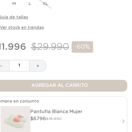
M
L
XL
Guía de tallas
Ver stock en tiendas
11
.
996
$
29
.
990
-
60%
－
＋
AGREGAR AL CARRITO
mpra en conjunto
Pantufla Blanca Mujer
$
6796
$
16
.
990