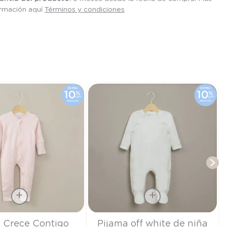
ormación aquí
Términos y condiciones
T
Talla
 Crece Contigo
Pijama off white de niña