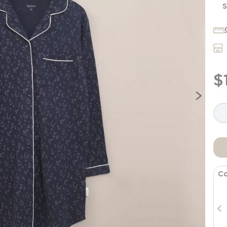
7
.
niña
S
8
.
saco dormir
9
.
saco
10
.
zapatillas niño
$
Co
Pantufla Blanca Mujer
$
6796
$
16
.
990