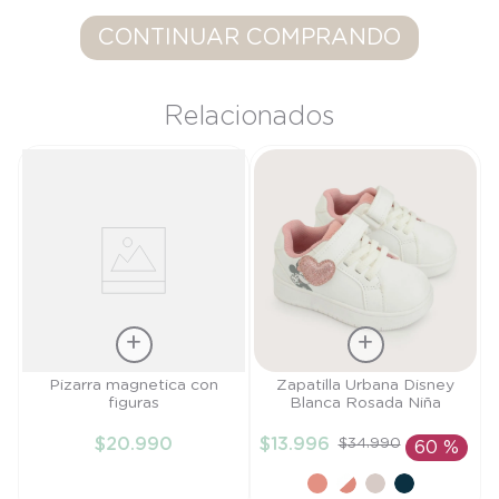
9
.
saco
CONTINUAR COMPRANDO
10
.
zapatillas niño
Relacionados
Talla
Talla
Pizarra magnetica con
Zapatilla Urbana Disney
figuras
Blanca Rosada Niña
TU
21
$
20
.
990
$
13
.
996
$
34
.
990
60 %
AÑADIR AL
AÑADIR AL
CARRITO
CARRITO