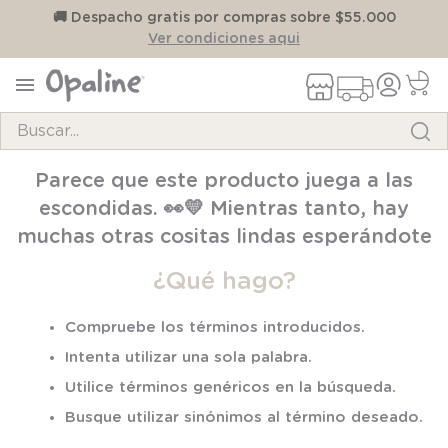
on
🚚 Despacho gratis por compras sobre $55.000
Ver condiciones aqui
Buscar...
TÉRMINOS MÁS BUSCADOS
Parece que este producto juega a las
1
.
pijama
escondidas. 👀💛 Mientras tanto, hay
2
.
calcetines
muchas otras cositas lindas esperándote
3
.
zapatillas
¿Qué hago?
4
.
body
Compruebe los términos introducidos.
5
.
panty
Intenta utilizar una sola palabra.
6
.
manta
Utilice términos genéricos en la búsqueda.
7
.
niña
Busque utilizar sinónimos al término deseado.
8
.
saco dormir