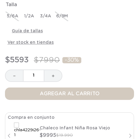
Talla
8
.
saco
9
.
saco dormir
5/6A
1/2A
3/4A
6/9M
10
.
poleron
Guía de tallas
Ver stock en tiendas
$
5593
$
7990
-
30%
－
＋
AGREGAR AL CARRITO
Compra en conjunto
Chaleco Infant Niña Rosa Viejo
$
9995
$
19
.
990