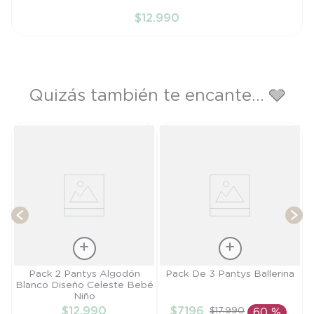
PR
$
12
.
990
AÑADIR AL CARRITO
Quizás también te encante... 🩶
P
T
Talla
Talla
Pack 2 Pantys Algodón
Pack De 3 Pantys Ballerina
Blanco Diseño Celeste Bebé
PR
RN
Niño
$
12
.
990
$
7196
$
17
.
990
60 %