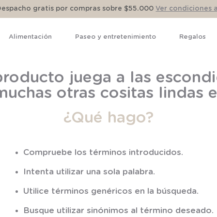
Despacho gratis por compras sobre $55.000
Ver condiciones 
Alimentación
Paseo y entretenimiento
Regalos
TÉRMINOS MÁS BUSCADOS
roducto juega a las escondi
1
.
pijama
muchas otras cositas lindas
2
.
calcetines
¿Qué hago?
3
.
zapatillas
4
.
body
5
.
manta
Compruebe los términos introducidos.
6
.
panty
Intenta utilizar una sola palabra.
7
.
niña
Utilice términos genéricos en la búsqueda.
8
.
saco
Busque utilizar sinónimos al término deseado.