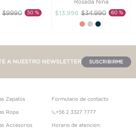
Rosada Niña
21
$
9990
50 %
$
13
.
996
$
34
.
990
60 %
IR AL CARRITO
AÑADIR AL CARRITO
TE A NUESTRO NEWSLETTER
SUSCRIBIRME
las Zapatos
Formulario de contacto
las Ropa
+56 2 3327 7777
las Accesorios