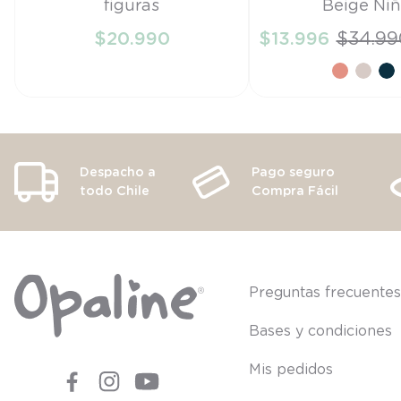
figuras
Beige Ni
TU
27
$
20
.
990
$
13
.
996
$
34
.
99
AÑADIR AL CARRITO
AÑADIR AL CA
Despacho a
Pago seguro
todo Chile
Compra Fácil
Preguntas frecuente
Bases y condiciones
Mis pedidos