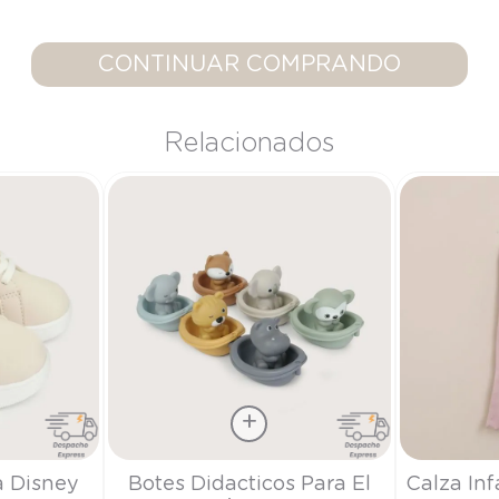
9
.
saco dormir
10
.
poleron
CONTINUAR COMPRANDO
Relacionados
Talla
Talla
a Disney
Botes Didacticos Para El
Calza Inf