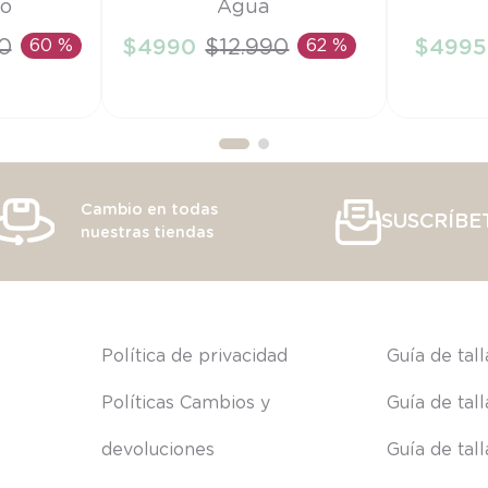
ño
Agua
TU
6M
0
60 %
$
4990
$
12
.
990
62 %
$
4995
RRITO
AÑADIR AL CARRITO
AÑAD
Cambio en todas
SUSCRÍBE
nuestras tiendas
s
Política de privacidad
Guía de tal
Políticas Cambios y 
Guía de tal
devoluciones
Guía de tal