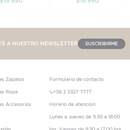
$
19
.
990
$
19
.
990
IR AL CARRITO
AÑADIR AL CARRITO
TE A NUESTRO NEWSLETTER
SUSCRIBIRME
las Zapatos
Formulario de contacto
las Ropa
+56 2 3327 7777
las Accesorios
Lunes a Jueves de 9:30 a 18:00 
endas
hrs. Viernes de 9:30 a 17:00 hrs.