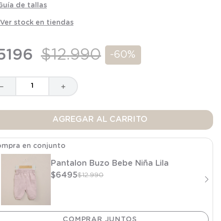
Guía de tallas
Ver stock en tiendas
5196
$
12
.
990
-
60%
－
＋
AGREGAR AL CARRITO
mpra en conjunto
Pantalon Buzo Bebe Niña Lila
$
6495
$
12
.
990