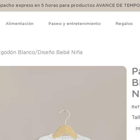
espacho express en 5 horas para productos AVANCE DE TEMP
Alimentación
Paseo y entretenimiento
Regalos
TÉRMINOS MÁS BUSCADOS
1
.
pijama
lgodón Blanco/Diseño Bebé Niña
2
.
calcetines
P
3
.
zapatillas
B
4
.
body
N
5
.
manta
6
.
panty
Tal
7
.
niña
8
.
saco
P