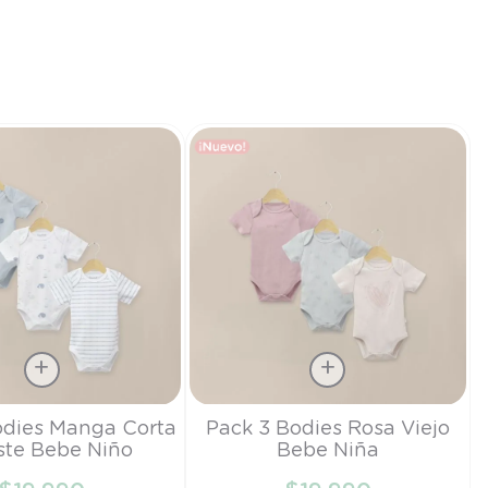
Talla
odies Manga Corta
Pack 3 Bodies Rosa Viejo
ste Bebe Niño
Bebe Niña
PR