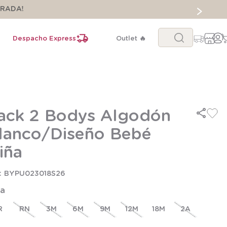
ORADA!
Buscar...
Despacho Express
Outlet 🔥
ack 2 Bodys Algodón
lanco/Diseño Bebé
iña
BYPU023018S26
la
R
RN
3M
6M
9M
12M
18M
2A