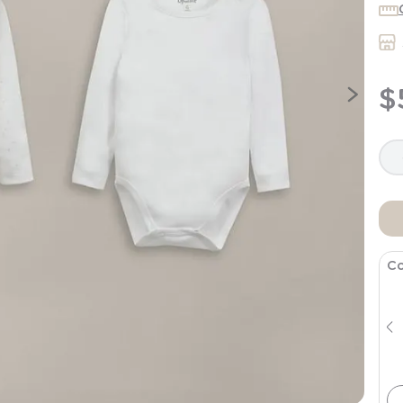
9
.
saco dormir
10
.
poleron
$
Co
Gorro Bebe Invierno Rosado De Niña
100% Algodón
$
5994
$
9990