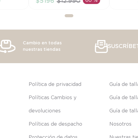
0
$
5196
$
12
.
990
60 %
RRITO
AÑADIR AL CARRITO
AÑAD
Cambio en todas
SUSCRÍBE
nuestras tiendas
s
Política de privacidad
Guía de tal
Políticas Cambios y 
Guía de tal
devoluciones
Guía de tal
Políticas de despacho
Nosotros
Protección de datos
Nuestras ti