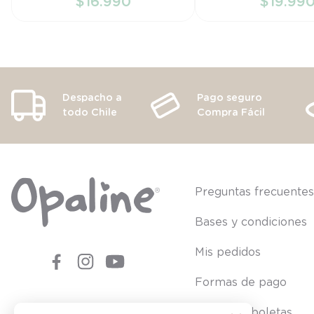
$
16
.
990
$
19
.
99
AÑADIR AL CARRITO
AÑADIR AL CA
Despacho a
Pago seguro
todo Chile
Compra Fácil
Preguntas frecuente
Bases y condiciones
Mis pedidos
Formas de pago
Consultar boletas