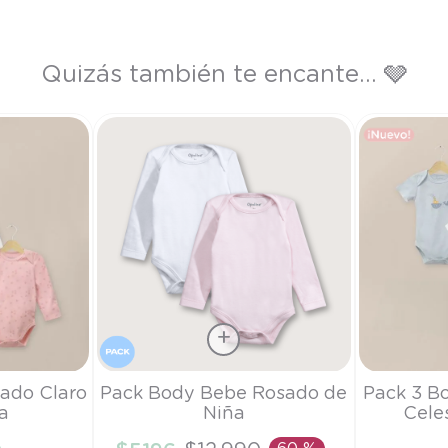
Quizás también te encante... 🩶
Talla
Talla
sado Claro
Pack Body Bebe Rosado de
Pack 3 B
a
Niña
Cele
PR
PR