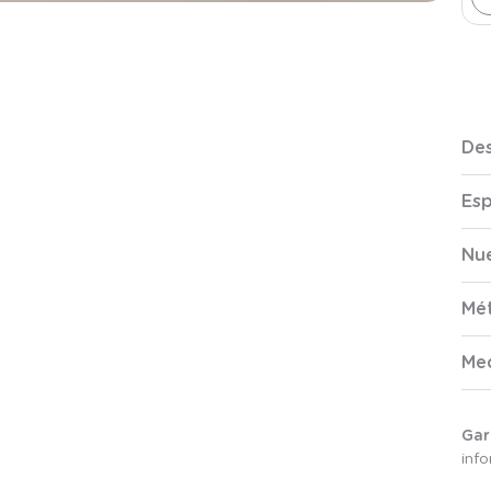
Des
Esp
Nue
Mé
Me
Gar
inf