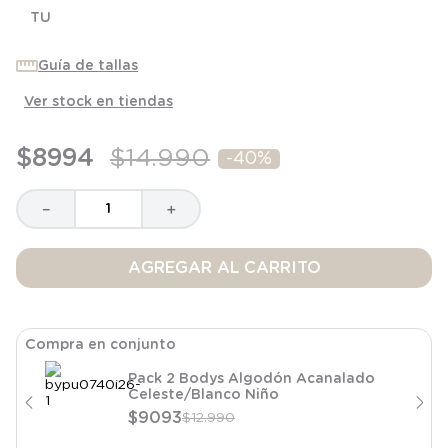
8
.
saco
TU
9
.
saco dormir
Guía de tallas
10
.
poleron
Ver stock en tiendas
$
8994
$
14
.
990
-
40%
－
＋
AGREGAR AL CARRITO
Compra en conjunto
Pack 2 Bodys Algodón Acanalado
Celeste/Blanco Niño
$
9093
$
12
.
990