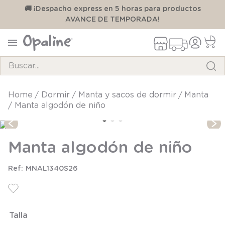
00
🚚 ¡Despacho express en 5 horas para productos
AVANCE DE TEMPORADA!
Buscar...
TÉRMINOS MÁS BUSCADOS
dormir
manta y sacos de dormir
manta
Manta algodón de niño
1
.
pijama
2
.
calcetines
Manta algodón de niño
3
.
zapatillas
4
.
body
MNAL1340S26
5
.
manta
6
.
panty
Talla
7
.
niña