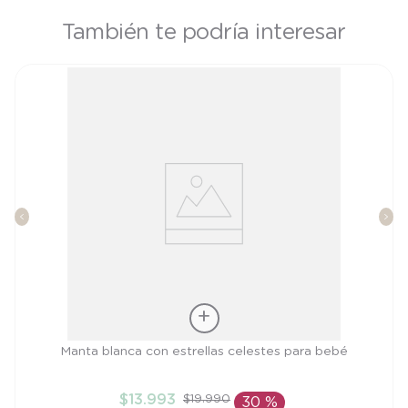
También te podría interesar
Talla
Manta blanca con estrellas celestes para bebé
TU
$
13
.
993
$
19
.
990
30 %