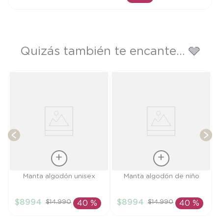
AÑADIR AL CARRITO
Quizás también te encante... 🩶
te
T
Talla
Talla
Manta algodón unisex
Manta algodón de niño
TU
TU
$
8994
$
8994
$
14
.
990
$
14
.
990
40 %
40 %
AÑADIR AL
AÑADIR AL
CARRITO
CARRITO