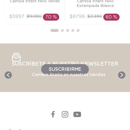
Talla
Talla
Camisa Infant Niño Verde
Camisa Infant Niño
Estampada Blanca
9M
18M
$
5997
$
8796
$
19
.
990
$
21
.
990
70 %
60 %
AÑADIR AL
AÑADIR AL
CARRITO
CARRITO
SUSCRÍBETE A NUESTRO NEWSLETTER
SUSCRIBIRME
Cambio Gratis en nuestras tiendas