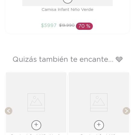
Talla
Camisa Infant Niño Verde
9M
$
5997
$
19
.
990
70 %
AÑADIR AL CARRITO
Quizás también te encante... 🩶
e
T