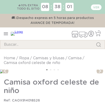
🔥10% EXTRA
:
:
08
38
01
TODO EL SITIO
00
🚚 ¡Despacho express en 5 horas para productos
AVANCE DE TEMPORADA!
Buscar...
TÉRMINOS MÁS BUSCADOS
ropa
camisas y blusas
camisa
Camisa oxford celeste de niño
1
.
pijama
2
.
calcetines
Camisa oxford celeste de
3
.
zapatillas
niño
4
.
body
5
.
manta
CAOX914018S26