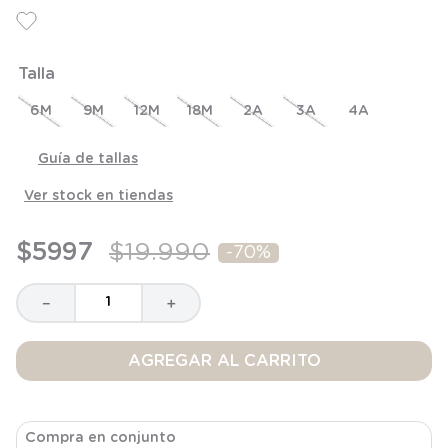
6
.
panty
7
.
niña
Talla
8
.
saco dormir
9
.
saco
6M
9M
12M
18M
2A
3A
4A
10
.
zapatillas niño
Guía de tallas
Ver stock en tiendas
$
5997
$
19
.
990
-
70%
－
＋
AGREGAR AL CARRITO
Compra en conjunto