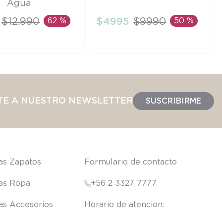
Agua
6M
$
12
.
990
62 %
$
4995
$
9990
50 %
IR AL CARRITO
AÑADIR AL CARRITO
TE A NUESTRO NEWSLETTER
SUSCRIBIRME
las Zapatos
Formulario de contacto
las Ropa
+56 2 3327 7777
las Accesorios