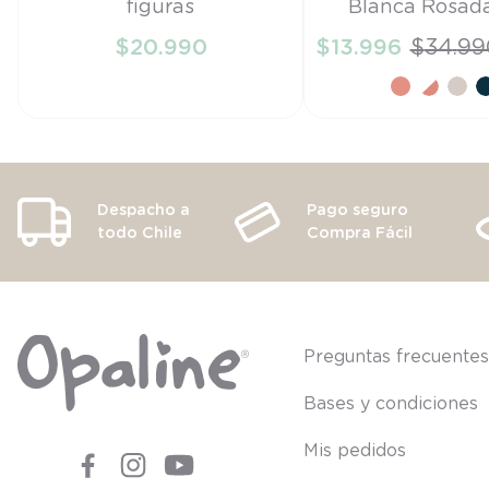
figuras
Blanca Rosad
TU
22
$
20
.
990
$
13
.
996
$
34
.
99
AÑADIR AL CARRITO
AÑADIR AL CA
Despacho a
Pago seguro
todo Chile
Compra Fácil
Preguntas frecuente
Bases y condiciones
Mis pedidos