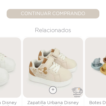
9
.
saco
10
.
poleron
CONTINUAR COMPRANDO
Relacionados
Talla
Talla
a Disney
Zapatilla Urbana Disney
Botes D