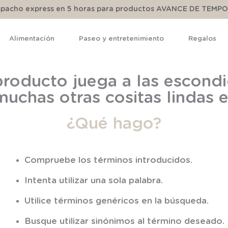
espacho express en 5 horas para productos AVANCE DE TEMP
Alimentación
Paseo y entretenimiento
Regalos
TÉRMINOS MÁS BUSCADOS
roducto juega a las escondi
1
.
pijama
muchas otras cositas lindas
2
.
calcetines
¿Qué hago?
3
.
zapatillas
4
.
body
5
.
manta
Compruebe los términos introducidos.
6
.
panty
Intenta utilizar una sola palabra.
7
.
niña
Utilice términos genéricos en la búsqueda.
8
.
saco dormir
Busque utilizar sinónimos al término deseado.