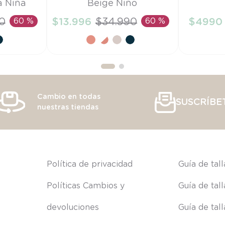
a Niña
Beige Niño
27
TU
0
60 %
$
13
.
996
$
34
.
990
60 %
$
4990
RRITO
AÑADIR AL CARRITO
AÑAD
Cambio en todas
SUSCRÍBE
nuestras tiendas
s
Política de privacidad
Guía de tal
Políticas Cambios y 
Guía de tal
devoluciones
Guía de tal