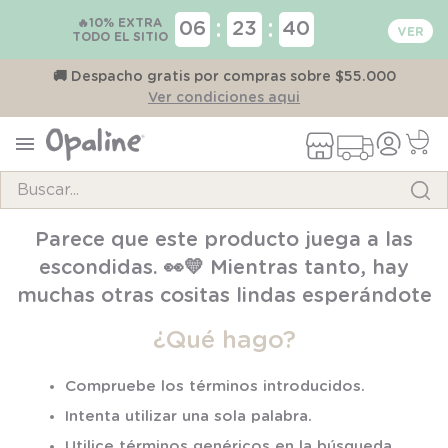
🔥10% EXTRA
:
:
06
23
40
TODO EL SITIO
on
🚚 Despacho gratis por compras sobre $55.000
Ver condiciones aqui
Buscar...
TÉRMINOS MÁS BUSCADOS
Parece que este producto juega a las
1
.
pijama
escondidas. 👀💛 Mientras tanto, hay
2
.
calcetines
muchas otras cositas lindas esperándote
3
.
zapatillas
¿Qué hago?
4
.
body
Compruebe los términos introducidos.
5
.
manta
Intenta utilizar una sola palabra.
6
.
panty
Utilice términos genéricos en la búsqueda.