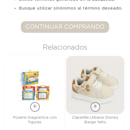
7
.
niña
Busque utilizar sinónimos al término deseado.
8
.
saco dormir
9
.
saco
CONTINUAR COMPRANDO
10
.
zapatillas niño
Relacionados
Talla
Talla
Pizarra magnetica con
Zapatilla Urbana Disney
figuras
Beige Niño
TU
27