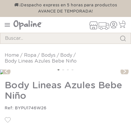
00
🚚 ¡Despacho express en 5 horas para productos
AVANCE DE TEMPORADA!
Buscar...
TÉRMINOS MÁS BUSCADOS
ropa
bodys
body
Body Lineas Azules Bebe Niño
1
.
pijama
2
.
calcetines
Body Lineas Azules Bebe
3
.
zapatillas
Niño
4
.
body
5
.
manta
BYPU1746W26
6
.
panty
7
.
niña