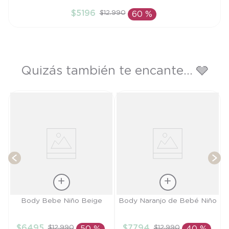
RN
$
5196
$
12
.
990
60 %
AÑADIR AL CARRITO
Quizás también te encante... 🩶
T
Talla
Talla
Body Bebe Niño Beige
Body Naranjo de Bebé Niño
3M
6M
$
6495
$
7794
$
12
.
990
$
12
.
990