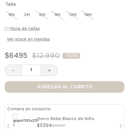
Talla
8
.
saco
9
.
saco dormir
RN
3M
6M
9M
12M
18M
10
.
poleron
Guía de tallas
Ver stock en tiendas
$
6495
$
12
.
990
-
50%
－
＋
AGREGAR AL CARRITO
Compra en conjunto
Gorro Bebe Blanco de Niño
$
5394
$
8990