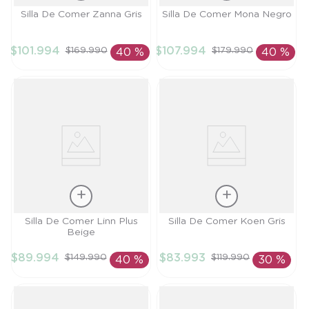
Talla
Talla
Silla De Comer Zanna Gris
Silla De Comer Mona Negro
TU
TU
$
101
.
994
$
107
.
994
$
169
.
990
$
179
.
990
40 %
40 %
AÑADIR AL
AÑADIR AL
CARRITO
CARRITO
Talla
Talla
Silla De Comer Linn Plus
Silla De Comer Koen Gris
Beige
TU
TU
$
89
.
994
$
83
.
993
$
149
.
990
$
119
.
990
40 %
30 %
AÑADIR AL
AÑADIR AL
CARRITO
CARRITO