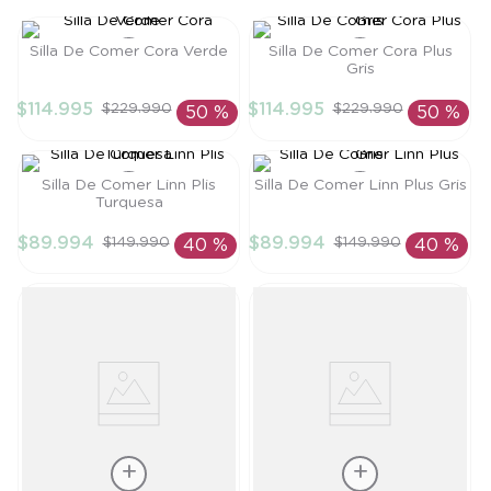
8
.
saco
Silla De Comer Cora Verde
Silla De Comer Cora Plus
9
.
saco dormir
Gris
Talla
Talla
10
.
poleron
$
114
.
995
$
114
.
995
$
229
.
990
$
229
.
990
50 %
50 %
TU
TU
AÑADIR AL
AÑADIR AL
CARRITO
CARRITO
Silla De Comer Linn Plis
Silla De Comer Linn Plus Gris
Turquesa
Talla
Talla
$
89
.
994
$
89
.
994
$
149
.
990
$
149
.
990
40 %
40 %
TU
TU
AÑADIR AL
AÑADIR AL
CARRITO
CARRITO