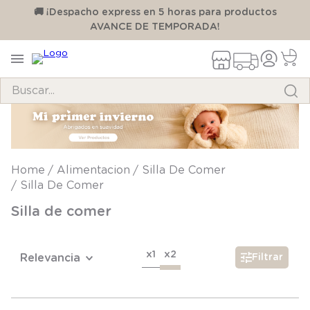
00
🚚 ¡Despacho express en 5 horas para productos
AVANCE DE TEMPORADA!
Buscar...
TÉRMINOS MÁS BUSCADOS
1
.
pijama
Alimentacion
Silla De Comer
2
.
calcetines
Silla De Comer
3
.
zapatillas
Silla de comer
4
.
body
5
.
manta
x1
x2
Relevancia
Filtrar
6
.
panty
7
.
niña