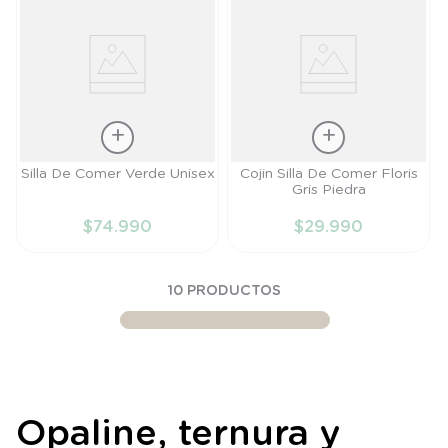
Talla
Silla De Comer Verde Unisex
Cojin Silla De Comer Floris
AÑADIR AL
Gris Piedra
CARRITO
TU
$
74
.
990
$
29
.
990
AÑADIR AL
CARRITO
10
PRODUCTOS
Opaline, ternura y