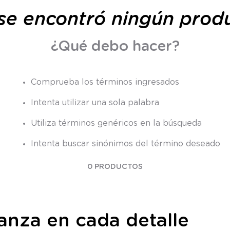
9
.
saco
se encontró ningún prod
10
.
zapatillas niño
¿Qué debo hacer?
Comprueba los términos ingresados
Intenta utilizar una sola palabra
Utiliza términos genéricos en la búsqueda
Intenta buscar sinónimos del término deseado
0
PRODUCTOS
ianza en cada detalle