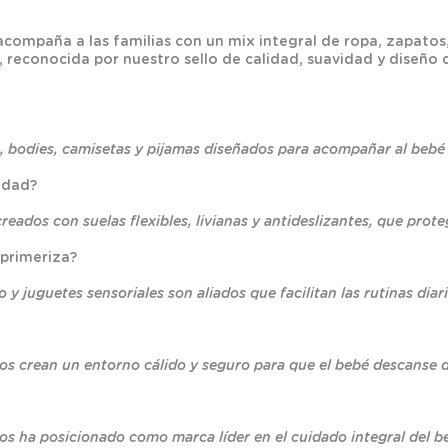
 acompaña a las familias con un mix integral de ropa, zapat
econocida por nuestro sello de calidad, suavidad y diseño cl
 bodies, camisetas y pijamas diseñados para acompañar al bebé 
idad?
ados con suelas flexibles, livianas y antideslizantes, que prot
 primeriza?
y juguetes sensoriales son aliados que facilitan las rutinas di
cos crean un entorno cálido y seguro para que el bebé descanse 
os ha posicionado como marca líder en el cuidado integral del b