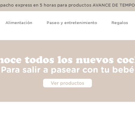
espacho express en 5 horas para productos AVANCE DE TEMP
Alimentación
Paseo y entretenimiento
Regalos
TÉRMINOS MÁS BUSCADOS
1
.
pijama
2
.
calcetines
3
.
zapatillas
4
.
body
5
.
manta
6
.
panty
7
.
niña
8
.
saco dormir