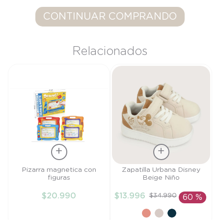
9
.
saco dormir
CONTINUAR COMPRANDO
10
.
accesorios
Relacionados
Talla
Talla
Pizarra magnetica con
Zapatilla Urbana Disney
figuras
Beige Niño
TU
27
$
20
.
990
$
13
.
996
$
34
.
990
60 %
AÑADIR AL
AÑADIR AL
CARRITO
CARRITO