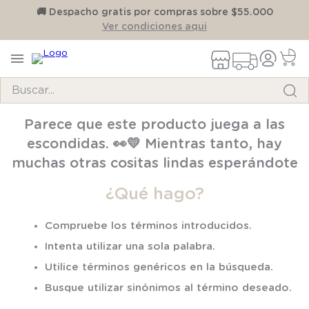
on
🚚 Despacho gratis por compras sobre $55.000
Ver condiciones aqui
Buscar...
TÉRMINOS MÁS BUSCADOS
Parece que este producto juega a las
1
.
pijama
escondidas. 👀💛 Mientras tanto, hay
2
.
calcetines
muchas otras cositas lindas esperándote
3
.
zapatillas
¿Qué hago?
4
.
body
Compruebe los términos introducidos.
5
.
manta
Intenta utilizar una sola palabra.
6
.
panty
Utilice términos genéricos en la búsqueda.
7
.
niña
Busque utilizar sinónimos al término deseado.
8
.
saco