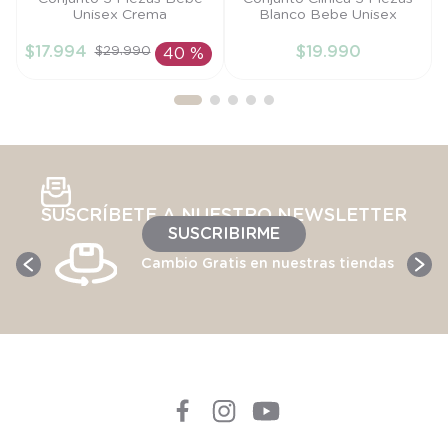
Unisex Crema
Blanco Bebe Unisex
3M
PR
$
17
.
994
$
19
.
990
$
29
.
990
40 %
AÑADIR AL
AÑADIR AL
CARRITO
CARRITO
SUSCRÍBETE A NUESTRO NEWSLETTER
SUSCRIBIRME
Cambio Gratis en nuestras tiendas