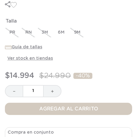
8
.
saco
9
.
saco dormir
Talla
10
.
poleron
PR
RN
3M
6M
9M
Guía de tallas
Ver stock en tiendas
$
14
.
994
$
24
.
990
-
40%
－
＋
AGREGAR AL CARRITO
Compra en conjunto