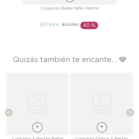
Talla
Conjunto Bebe Niño Menta
9M
$
17
.
994
$
29
.
990
40 %
AÑADIR AL CARRITO
Quizás también te encante... 🩶
b
T
Talla
Talla
Conjunto 3 Piezas Bebe
Conjunto Clinica 3 Piezas