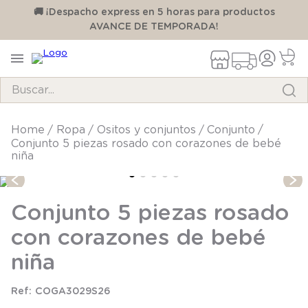
00
🚚 ¡Despacho express en 5 horas para productos
AVANCE DE TEMPORADA!
Buscar...
TÉRMINOS MÁS BUSCADOS
ropa
ositos y conjuntos
conjunto
Conjunto 5 piezas rosado con corazones de bebé
1
.
pijama
niña
2
.
calcetines
3
.
zapatillas
Conjunto 5 piezas rosado
4
.
body
con corazones de bebé
5
.
manta
niña
6
.
panty
COGA3029S26
7
.
niña