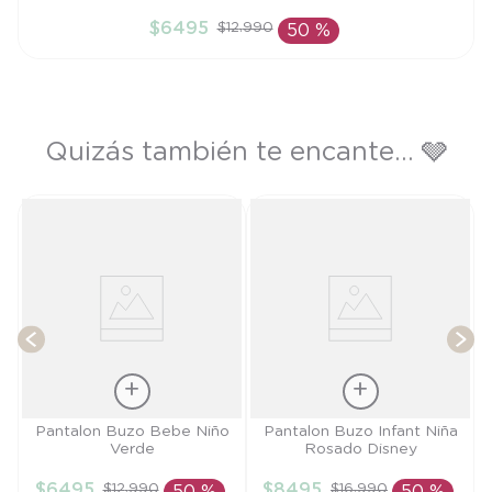
3M
$
6495
$
12
.
990
50 %
AÑADIR AL CARRITO
Quizás también te encante... 🩶
T
Talla
Talla
Pantalon Buzo Bebe Niño
Pantalon Buzo Infant Niña
Verde
Rosado Disney
3M
9M
$
6495
$
8495
$
12
.
990
$
16
.
990