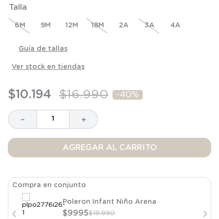
Talla
8
.
saco
9
.
saco dormir
6M
9M
12M
18M
2A
3A
4A
10
.
accesorios
Guía de tallas
Ver stock en tiendas
$
10
.
194
$
16
.
990
-
40%
－
＋
AGREGAR AL CARRITO
Compra en conjunto
Poleron Infant Niño Arena
$
9995
$
19
.
990