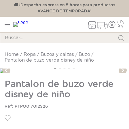
00
🚚 ¡Despacho express en 5 horas para productos
AVANCE DE TEMPORADA!
Buscar...
TÉRMINOS MÁS BUSCADOS
ropa
buzos y calzas
buzo
Pantalon de buzo verde disney de niño
1
.
pijama
2
.
calcetines
Pantalon de buzo verde
3
.
zapatillas
disney de niño
4
.
body
5
.
manta
PTPO017012S26
6
.
panty
7
.
niña