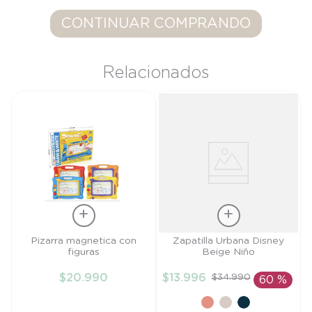
9
.
saco dormir
CONTINUAR COMPRANDO
10
.
accesorios
Relacionados
Talla
Talla
Pizarra magnetica con
Zapatilla Urbana Disney
figuras
Beige Niño
TU
27
$
20
.
990
$
13
.
996
$
34
.
990
60 %
AÑADIR AL
AÑADIR AL
CARRITO
CARRITO