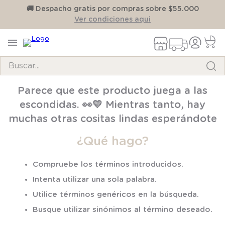
on
🚚 Despacho gratis por compras sobre $55.000
Ver condiciones aqui
Buscar...
TÉRMINOS MÁS BUSCADOS
Parece que este producto juega a las
1
.
pijama
escondidas. 👀💛 Mientras tanto, hay
2
.
calcetines
muchas otras cositas lindas esperándote
3
.
zapatillas
¿Qué hago?
4
.
body
Compruebe los términos introducidos.
5
.
manta
Intenta utilizar una sola palabra.
6
.
panty
Utilice términos genéricos en la búsqueda.
7
.
niña
Busque utilizar sinónimos al término deseado.
8
.
saco