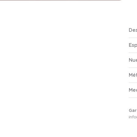
Des
Esp
Nue
Mé
Me
Gar
inf