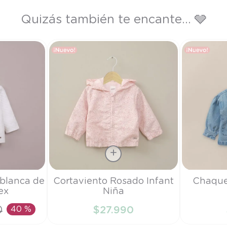
Quizás también te encante... 🩶
Talla
Talla
 blanca de
Cortaviento Rosado Infant
Chaque
ex
Niña
6M
6M
0
40 %
$
27
.
990
RRITO
AÑADIR AL CARRITO
AÑAD