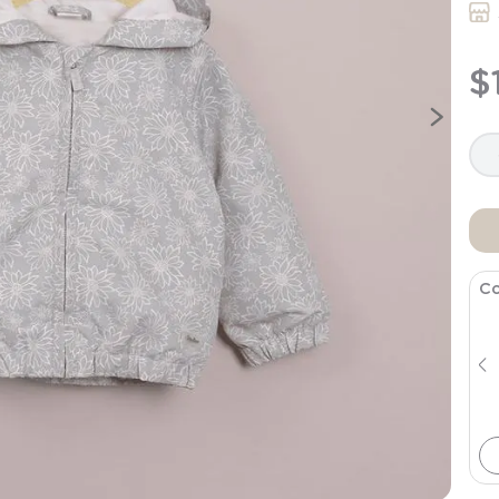
9
.
saco
10
.
poleron
$
Co
Poleron Damasco Infant Niña
$
19
.
990