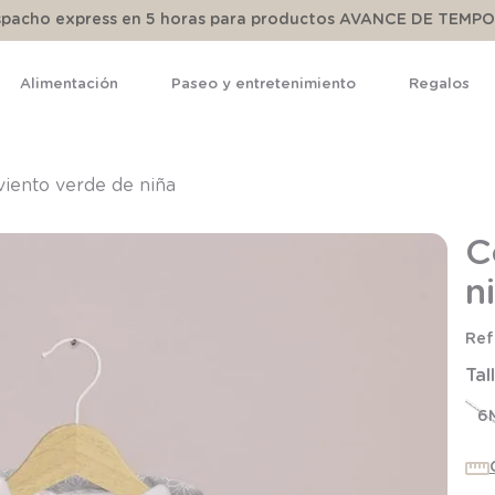
espacho express en 5 horas para productos AVANCE DE TEMP
Alimentación
Paseo y entretenimiento
Regalos
TÉRMINOS MÁS BUSCADOS
1
.
pijama
viento verde de niña
2
.
calcetines
C
3
.
zapatillas
n
4
.
body
5
.
manta
Tal
6
.
panty
7
.
niña
6
8
.
saco dormir