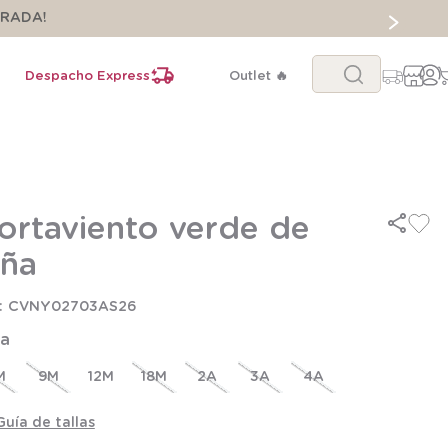
ORADA!
Buscar...
Despacho Express
Outlet 🔥
ortaviento verde de
iña
CVNY02703AS26
la
M
9M
12M
18M
2A
3A
4A
Guía de tallas