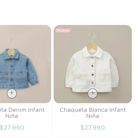
Talla
ta Denim Infant
Chaqueta Blanca Infant
Niña
Niña
6M
$
27
.
990
$
27
.
990
IR AL CARRITO
AÑADIR AL CARRITO