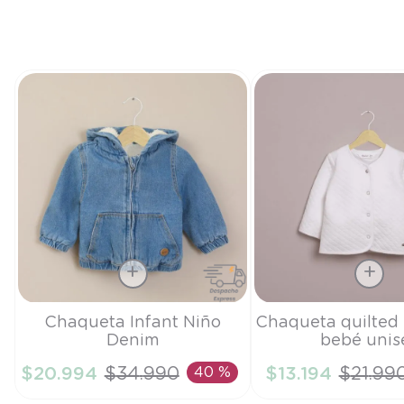
Talla
Talla
Chaqueta Infant Niño
Chaqueta quilted
Denim
bebé unis
4A
9M
$
20
.
994
$
34
.
990
40 %
$
13
.
194
$
21
.
99
AÑADIR AL CARRITO
AÑADIR AL CA