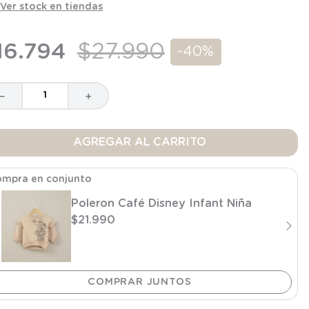
Ver stock en tiendas
16
.
794
$
27
.
990
-
40%
－
＋
AGREGAR AL CARRITO
mpra en conjunto
Poleron Café Disney Infant Niña
$
21
.
990