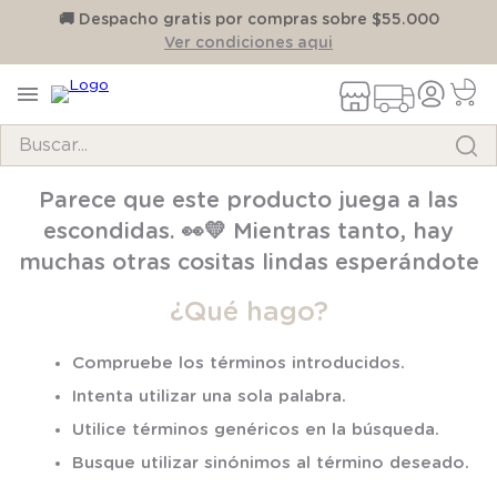
on
🚚 Despacho gratis por compras sobre $55.000
Ver condiciones aqui
Buscar...
TÉRMINOS MÁS BUSCADOS
Parece que este producto juega a las
1
.
pijama
escondidas. 👀💛 Mientras tanto, hay
2
.
calcetines
muchas otras cositas lindas esperándote
3
.
zapatillas
¿Qué hago?
4
.
body
Compruebe los términos introducidos.
5
.
panty
Intenta utilizar una sola palabra.
6
.
manta
Utilice términos genéricos en la búsqueda.
7
.
niña
Busque utilizar sinónimos al término deseado.
8
.
saco dormir