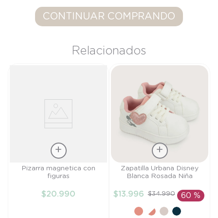
9
.
saco
CONTINUAR COMPRANDO
10
.
zapatillas niño
Relacionados
Talla
Talla
Pizarra magnetica con
Zapatilla Urbana Disney
figuras
Blanca Rosada Niña
TU
21
$
20
.
990
$
13
.
996
$
34
.
990
60 %
AÑADIR AL
AÑADIR AL
CARRITO
CARRITO