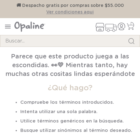
on
🚚 Despacho gratis por compras sobre $55.000
Ver condiciones aqui
Buscar...
TÉRMINOS MÁS BUSCADOS
Parece que este producto juega a las
1
.
pijama
escondidas. 👀💛 Mientras tanto, hay
2
.
calcetines
muchas otras cositas lindas esperándote
3
.
zapatillas
¿Qué hago?
4
.
body
Compruebe los términos introducidos.
5
.
manta
Intenta utilizar una sola palabra.
6
.
panty
Utilice términos genéricos en la búsqueda.
7
.
niña
Busque utilizar sinónimos al término deseado.
8
.
saco