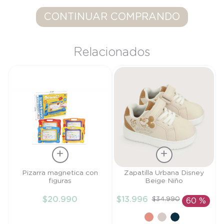
9
.
saco dormir
CONTINUAR COMPRANDO
10
.
poleron
Relacionados
Talla
Talla
Pizarra magnetica con
Zapatilla Urbana Disney
figuras
Beige Niño
TU
27
$
20
.
990
$
13
.
996
$
34
.
990
60 %
AÑADIR AL
AÑADIR AL
CARRITO
CARRITO