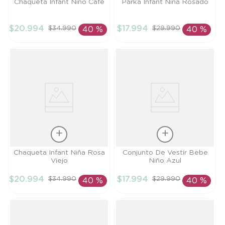
Talla
Talla
Chaqueta Infant Niño Cafe
Parka Infant Niña Rosado
4A
4A
$
20
.
994
$
17
.
994
$
34
.
990
$
29
.
990
40 %
40 %
AÑADIR AL
AÑADIR AL
CARRITO
CARRITO
Talla
Talla
Chaqueta Infant Niña Rosa
Conjunto De Vestir Bebe
Viejo
Niño Azul
6M
18M
$
20
.
994
$
17
.
994
$
34
.
990
$
29
.
990
40 %
40 %
AÑADIR AL
AÑADIR AL
CARRITO
CARRITO