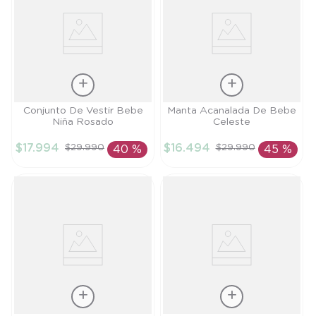
Talla
Talla
Conjunto De Vestir Bebe
Manta Acanalada De Bebe
Niña Rosado
Celeste
9M
TU
$
17
.
994
$
16
.
494
$
29
.
990
$
29
.
990
40 %
45 %
AÑADIR AL
AÑADIR AL
CARRITO
CARRITO