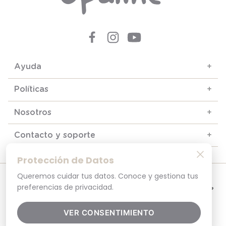
Ayuda
+
Políticas
+
Nosotros
+
Contacto y soporte
+
Protección de Datos
Queremos cuidar tus datos. Conoce y gestiona tus
© 2025. Todos los derechos reservados
Por tu seguridad, recuerda revisar siempre en tu navegador que el sitio que
preferencias de privacidad.
visitas sea la versión oficial. La dirección opaline.cl es la única del sitio oficial de
Opaline.Seguridad y Privacidad Garantizada SSL Secure GlobalSign. Comprar en
opaline.cl es 100% seguro.
VER CONSENTIMIENTO