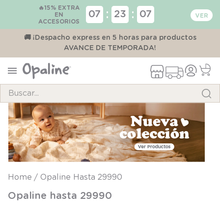
🔥15% EXTRA
:
:
07
23
06
EN
ACCESORIOS
00
🚚 ¡Despacho express en 5 horas para productos
AVANCE DE TEMPORADA!
Buscar...
TÉRMINOS MÁS BUSCADOS
1
.
pijama
2
.
calcetines
3
.
zapatillas
Opaline Hasta 29990
4
.
body
Opaline hasta 29990
5
.
panty