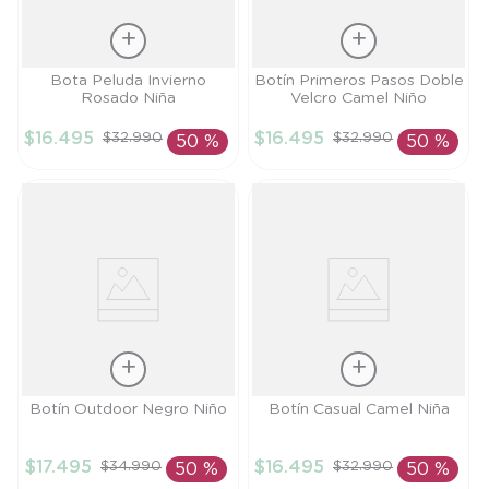
Talla
Talla
Bota Peluda Invierno
Botín Primeros Pasos Doble
Rosado Niña
Velcro Camel Niño
21
19
$
16
.
495
$
16
.
495
$
32
.
990
$
32
.
990
50 %
50 %
AÑADIR AL
AÑADIR AL
CARRITO
CARRITO
Talla
Talla
Botín Outdoor Negro Niño
Botín Casual Camel Niña
21
29
$
17
.
495
$
16
.
495
$
34
.
990
$
32
.
990
50 %
50 %
AÑADIR AL
AÑADIR AL