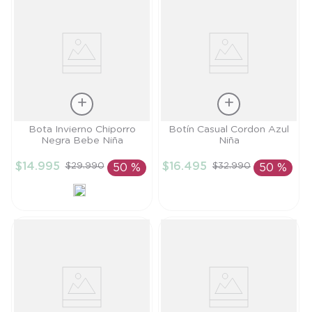
Talla
Talla
Bota Invierno Chiporro
Botín Casual Cordon Azul
Negra Bebe Niña
Niña
20
24
$
14
.
995
$
16
.
495
$
29
.
990
$
32
.
990
50 %
50 %
AÑADIR AL
AÑADIR AL
CARRITO
CARRITO