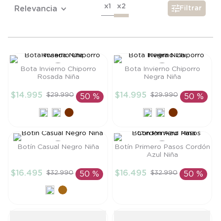
6
.
manta
x1
x2
Relevancia
Filtrar
7
.
niña
8
.
saco dormir
9
.
saco
Bota Invierno Chiporro
Bota Invierno Chiporro
10
.
zapatillas niño
Rosada Niña
Negra Niña
Talla
Talla
$
14
.
995
$
14
.
995
$
29
.
990
$
29
.
990
50 %
50 %
24
25
AÑADIR AL
AÑADIR AL
CARRITO
CARRITO
Botín Casual Negro Niña
Botín Primero Pasos Cordón
Azul Niña
Talla
Talla
$
16
.
495
$
16
.
495
$
32
.
990
$
32
.
990
50 %
50 %
21
19
AÑADIR AL
AÑADIR AL
CARRITO
CARRITO