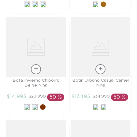
CARRITO
CARRITO
Talla
Talla
Bota Invierno Chiporro
Botin Urbano Casual Camel
Beige Niña
Niña
26
24
$
14
.
995
$
17
.
495
$
29
.
990
$
34
.
990
50 %
50 %
AÑADIR AL
AÑADIR AL
CARRITO
CARRITO