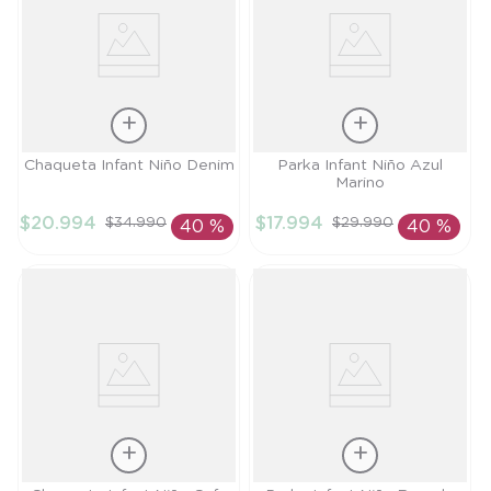
Talla
Talla
Chaqueta Infant Niño Denim
Parka Infant Niño Azul
Marino
12M
6M
$
20
.
994
$
17
.
994
$
34
.
990
$
29
.
990
40 %
40 %
AÑADIR AL
AÑADIR AL
CARRITO
CARRITO