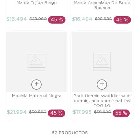
Talla
Talla
Manta Tejida Beige
Manta Acanalada De Bebe
Rosada
TU
TU
$
16
.
494
$
16
.
494
$
29
.
990
$
29
.
990
45 %
45 %
AÑADIR AL
AÑADIR AL
CARRITO
CARRITO
Talla
Talla
Mochila Maternal Negra
Pack dormir: swaddle, saco
dormir, saco dormir patitas
TU
TU
TOG 1.0
$
21
.
994
$
17
.
995
$
39
.
990
$
39
.
990
45 %
55 %
AÑADIR AL
AÑADIR AL
CARRITO
CARRITO
62
PRODUCTOS