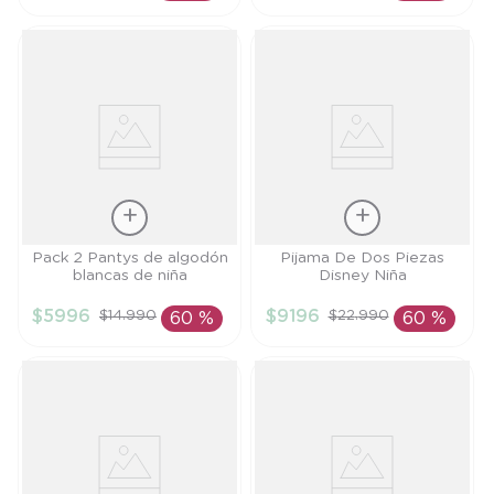
RN
XL
AÑADIR AL
AÑADIR AL
CARRITO
CARRITO
Talla
Talla
Pack 2 Pantys de algodón
Pijama De Dos Piezas
blancas de niña
Disney Niña
56
12M
$
5996
$
9196
$
14
.
990
$
22
.
990
60 %
60 %
AÑADIR AL
AÑADIR AL
CARRITO
CARRITO