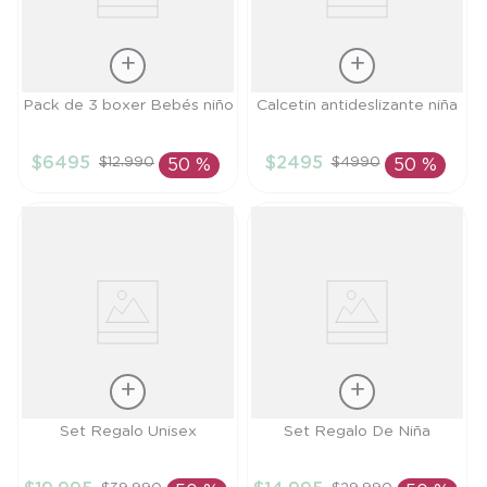
Talla
Talla
Pack de 3 boxer Bebés niño
Calcetin antideslizante niña
L
4A
$
6495
$
2495
$
12
.
990
$
4990
50 %
50 %
AÑADIR AL
AÑADIR AL
CARRITO
CARRITO
Talla
Talla
Set Regalo Unisex
Set Regalo De Niña
TU
TU