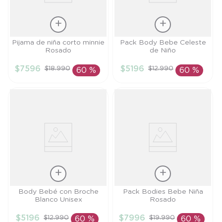
Talla
Talla
Pijama de niña corto minnie
Pack Body Bebe Celeste
Rosado
de Niño
6M
PR
$
7596
$
5196
$
18
.
990
$
12
.
990
60 %
60 %
AÑADIR AL
AÑADIR AL
CARRITO
CARRITO
Talla
Talla
Body Bebé con Broche
Pack Bodies Bebe Niña
Blanco Unisex
Rosado
PR
PR
$
5196
$
7996
$
12
.
990
$
19
.
990
60 %
60 %