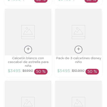
AÑADIR AL
AÑADIR AL
CARRITO
CARRITO
Talla
Talla
Calcetín blanco con
Pack de 3 calcetines disney
cascabel de estrella para
niño
02
6M
niña
$
3495
$
5495
$
6990
$
10
.
990
50 %
50 %
AÑADIR AL
AÑADIR AL
CARRITO
CARRITO