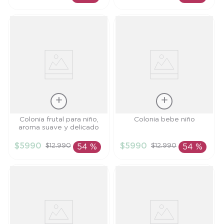
AÑADIR AL
AÑADIR AL
CARRITO
CARRITO
Talla
Talla
Colonia frutal para niño,
Colonia bebe niño
aroma suave y delicado
TU
TU
$
5990
$
5990
$
12
.
990
$
12
.
990
54 %
54 %
AÑADIR AL
AÑADIR AL
CARRITO
CARRITO