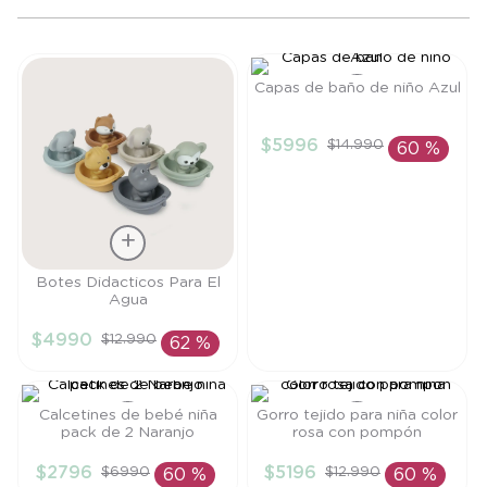
8
.
saco dormir
9
.
saco
Capas de baño de niño Azul
10
.
poleron
Talla
$
5996
$
14
.
990
60 %
TU
AÑADIR AL
CARRITO
Talla
Botes Didacticos Para El
Agua
TU
$
4990
$
12
.
990
62 %
AÑADIR AL
CARRITO
Calcetines de bebé niña
Gorro tejido para niña color
pack de 2 Naranjo
rosa con pompón
Talla
Talla
$
2796
$
5196
$
6990
$
12
.
990
60 %
60 %