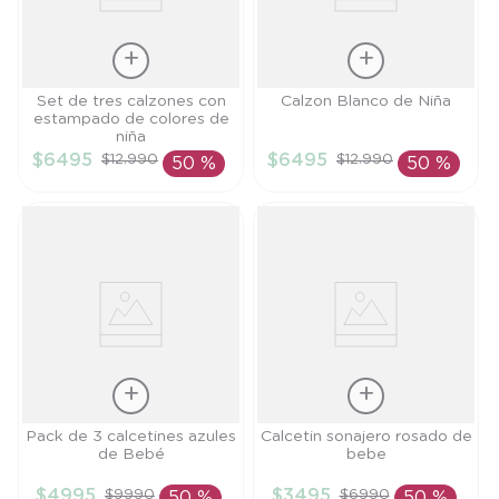
Talla
Talla
Set de tres calzones con
Calzon Blanco de Niña
estampado de colores de
S
S
niña
$
6495
$
6495
$
12
.
990
$
12
.
990
50 %
50 %
AÑADIR AL
AÑADIR AL
CARRITO
CARRITO
Talla
Talla
Pack de 3 calcetines azules
Calcetin sonajero rosado de
de Bebé
bebe
PR
TU
$
4995
$
3495
$
9990
$
6990
50 %
50 %