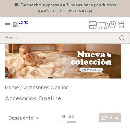
00
🚚 ¡Despacho express en 5 horas para productos
AVANCE DE TEMPORADA!
Buscar...
TÉRMINOS MÁS BUSCADOS
1
.
pijama
2
.
calcetines
3
.
zapatillas
Accesorios Opaline
4
.
body
Accesorios Opaline
5
.
manta
6
.
panty
x1
x2
Descuento
Filtrar
7
.
niña