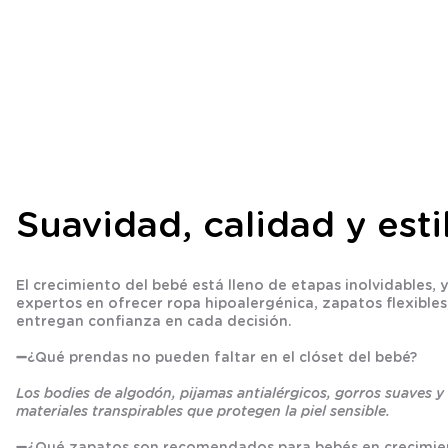
Suavidad, calidad y est
El crecimiento del bebé está lleno de etapas inolvidable
expertos en ofrecer ropa hipoalergénica, zapatos flexibles,
entregan confianza en cada decisión.
➖
¿Qué prendas no pueden faltar en el clóset del bebé?
Los bodies de algodón, pijamas antialérgicos, gorros suaves 
materiales transpirables que protegen la piel sensible.
➖
¿Qué zapatos son recomendados para bebés en crecimie