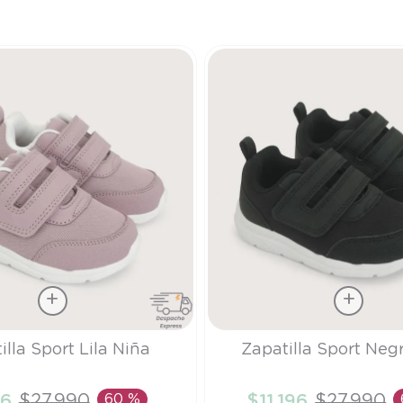
9
.
saco dormir
10
.
poleron
Talla
illa Sport Lila Niña
Zapatilla Sport Neg
28
96
$
27
.
990
60 %
$
11
.
196
$
27
.
990