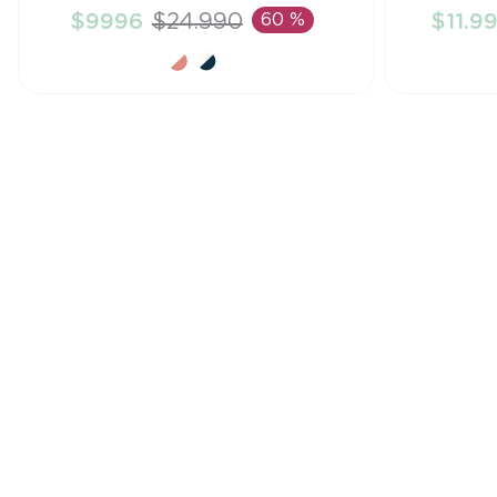
$
9996
$
24
.
990
60 %
$
11
.
9
AÑADIR AL CARRITO
A