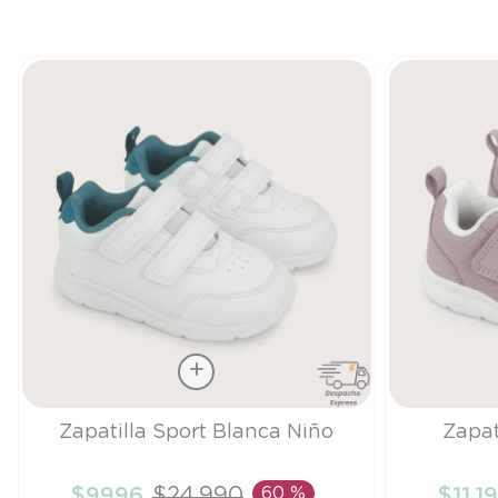
Talla
Talla
Zapatilla Sport Blanca Niño
Zapat
29
28
$
9996
$
24
.
990
60 %
$
11
.
1