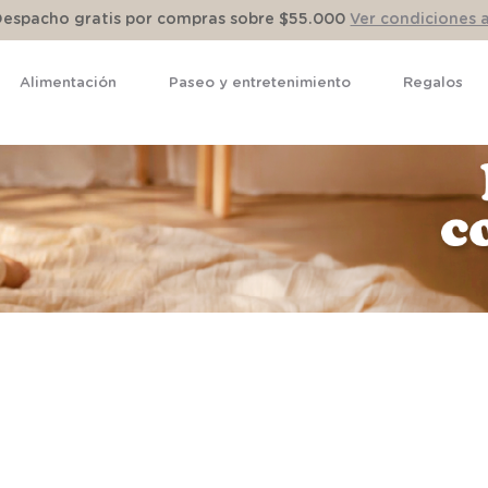
Despacho gratis por compras sobre $55.000
Ver condiciones 
Alimentación
Paseo y entretenimiento
Regalos
TÉRMINOS MÁS BUSCADOS
1
.
pijama
2
.
calcetines
3
.
zapatillas
4
.
body
5
.
manta
6
.
panty
7
.
niña
8
.
saco