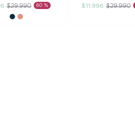
96
$
29
.
990
60 %
$
11
.
996
$
29
.
990
ÑADIR AL CARRITO
AÑADIR AL CARRI