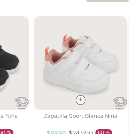
Talla
ra Niña
Zapatilla Sport Blanca Niña
25
60 %
$
9996
$
24
.
990
60 %