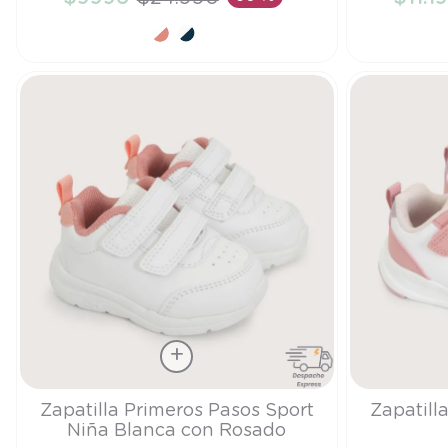
AÑADIR AL CARRITO
A
Talla
Talla
Zapatilla Primeros Pasos Sport
Zapatill
Niña Blanca con Rosado
21
26