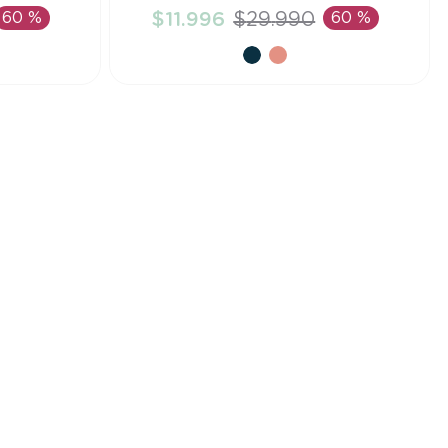
60 %
$
11
.
996
$
29
.
990
60 %
TO
AÑADIR AL CARRITO