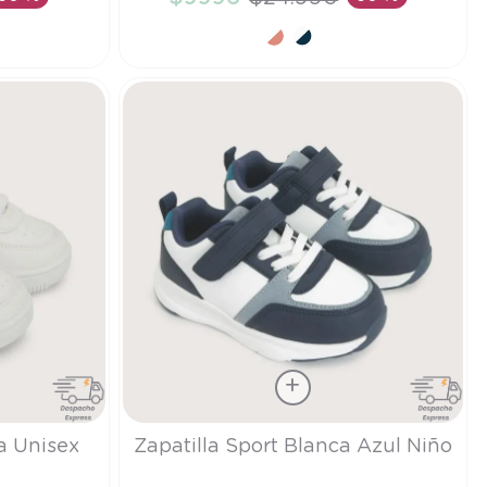
TO
AÑADIR AL CARRITO
Talla
a Unisex
Zapatilla Sport Blanca Azul Niño
24