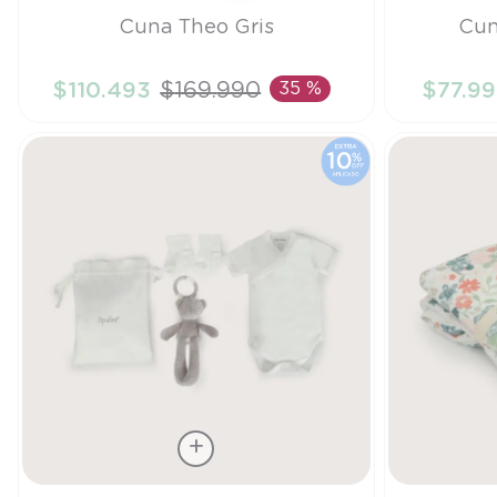
Talla
Talla
Cuna Theo Gris
Cun
TU
TU
$
110
.
493
$
169
.
990
35 %
$
77
.
99
AÑADIR AL CARRITO
A
Talla
Talla