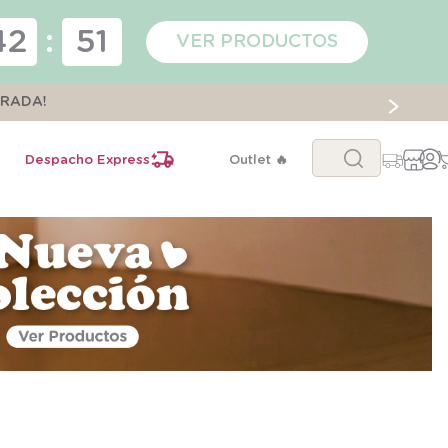
42
:
49
VER PRODUCTOS
ORADA!
Buscar...
Despacho Express
Outlet 🔥