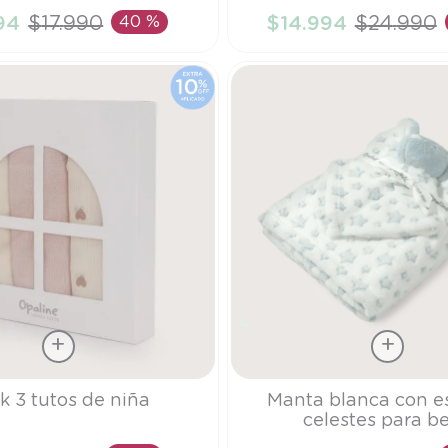
94
$
17
.
990
40 %
$
14
.
994
$
24
.
990
ÑADIR AL CARRITO
AÑADIR AL CARRI
Talla
k 3 tutos de niña
Manta blanca con es
celestes para b
TU