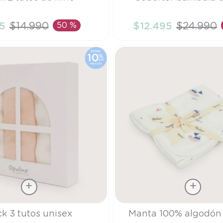
TU
5
$
14
.
990
50 %
$
12
.
495
$
24
.
990
ÑADIR AL CARRITO
AÑADIR AL CARRI
Talla
k 3 tutos unisex
Manta 100% algodón 