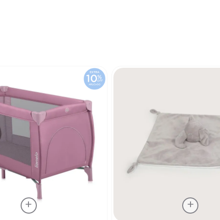
7
.
niña
8
.
saco dormir
9
.
saco
10
.
zapatillas niño