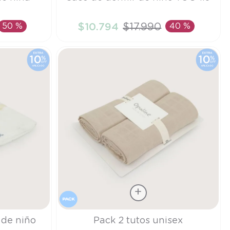
S
50 %
$
10
.
794
$
17
.
990
40 %
TO
AÑADIR AL CARRITO
Talla
de niño
Pack 2 tutos unisex