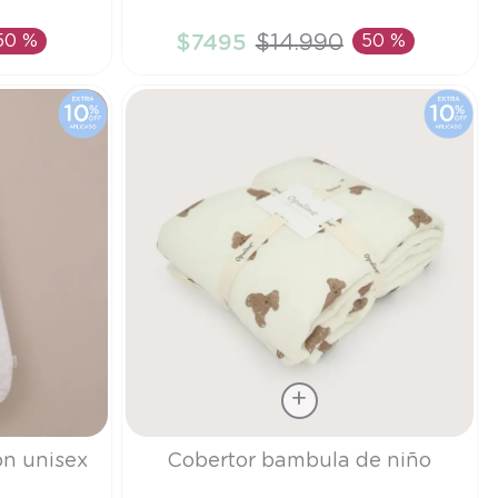
TU
50 %
$
7495
$
14
.
990
50 %
TO
AÑADIR AL CARRITO
Talla
ón unisex
Cobertor bambula de niño
TU