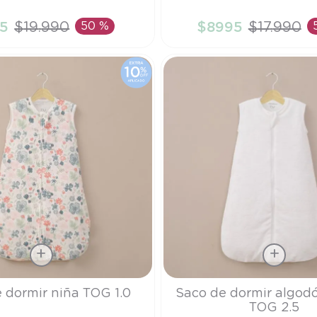
TU
5
$
19
.
990
50 %
$
8995
$
17
.
990
ÑADIR AL CARRITO
AÑADIR AL CARRI
Talla
 dormir niña TOG 1.0
Saco de dormir algod
TOG 2.5
S