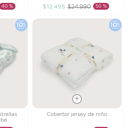
40 %
$
12
.
495
$
24
.
990
50 %
TO
AÑADIR AL CARRITO
Talla
trellas
Cobertor jersey de niño
ebé
TU