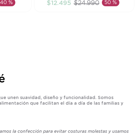
40 %
$
12
.
495
$
24
.
990
50 %
TO
AÑADIR AL CARRITO
é
que unen suavidad, diseño y funcionalidad. Somos
imentación que facilitan el día a día de las familias y
idamos la confección para evitar costuras molestas y usamos