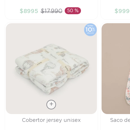
TU
TU
$
8995
$
17
.
990
50 %
$
999
AÑADIR AL CARRITO
A
Talla
Talla
Cobertor jersey unisex
Saco de
TU
S