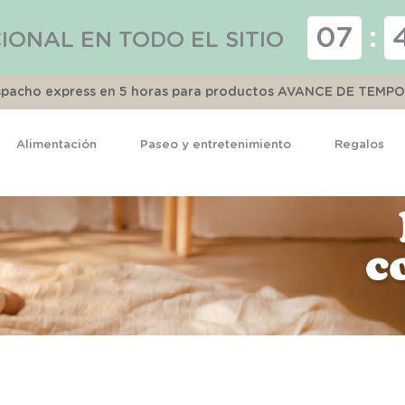
07
:
IONAL EN TODO EL SITIO
espacho express en 5 horas para productos AVANCE DE TEMP
Alimentación
Paseo y entretenimiento
Regalos
TÉRMINOS MÁS BUSCADOS
1
.
pijama
2
.
calcetines
3
.
zapatillas
4
.
body
5
.
manta
6
.
panty