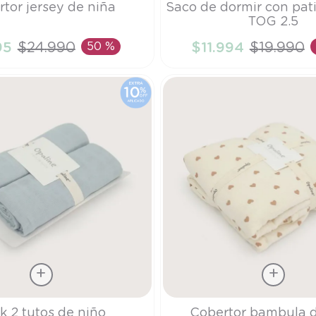
tor jersey de niña
Saco de dormir con pati
TOG 2.5
S
95
$
24
.
990
50 %
$
11
.
994
$
19
.
990
ÑADIR AL CARRITO
AÑADIR AL CARRI
Talla
k 2 tutos de niño
Cobertor bambula d