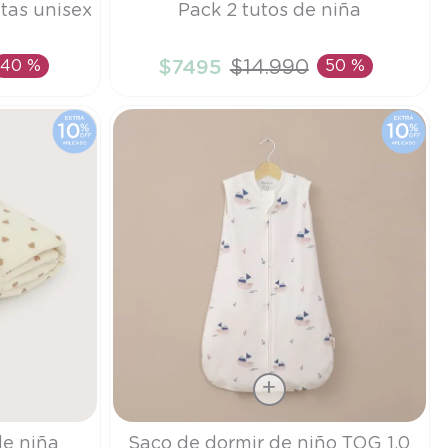
tas unisex
Pack 2 tutos de niña
TU
40 %
$
7495
$
14
.
990
50 %
TO
AÑADIR AL CARRITO
Talla
e niña
Saco de dormir de niño TOG 1.0