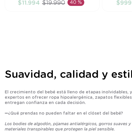
$
11
.
994
$
19
.
990
40 %
$
999
AÑADIR AL CARRITO
A
Suavidad, calidad y est
El crecimiento del bebé está lleno de etapas inolvidable
expertos en ofrecer ropa hipoalergénica, zapatos flexibles,
entregan confianza en cada decisión.
➖
¿Qué prendas no pueden faltar en el clóset del bebé?
Los bodies de algodón, pijamas antialérgicos, gorros suaves 
materiales transpirables que protegen la piel sensible.