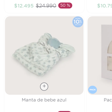
$
12
.
495
$
24
.
990
50 %
$
10
.
7
AÑADIR AL CARRITO
A
Talla
Talla
Manta de bebe azul
Pac
TU
TU