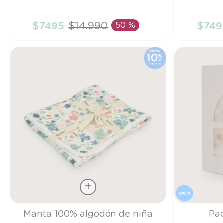
TU
TU
$
7495
$
14
.
990
50 %
$
749
AÑADIR AL CARRITO
A
Talla
Talla
Manta 100% algodón de niña
Pac