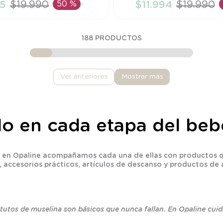
5
$
19
.
990
50 %
$
11
.
994
$
19
.
990
ÑADIR AL CARRITO
AÑADIR AL CARRI
188
PRODUCTOS
Mostrar más
ilo en cada etapa del beb
s, y en Opaline acompañamos cada una de ellas con productos 
 accesorios prácticos, artículos de descanso y productos de al
y tutos de muselina son básicos que nunca fallan. En Opaline cu