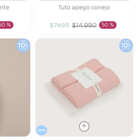
Talla
ante
Tuto apego conejo
TU
50 %
$
7495
$
14
.
990
50 %
TO
AÑADIR AL CARRITO
Talla