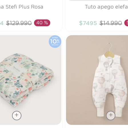
Talla
a Stefi Plus Rosa
Tuto apego elef
TU
4
$
129
.
990
40 %
$
7495
$
14
.
990
ÑADIR AL CARRITO
AÑADIR AL CARRI
Talla