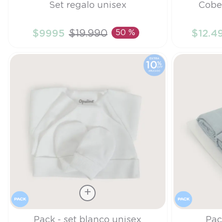
Set regalo unisex
Cober
TU
TU
$
9995
$
19
.
990
50 %
$
12
.
4
AÑADIR AL CARRITO
A
Talla
Talla
Pack - set blanco unisex
Pac