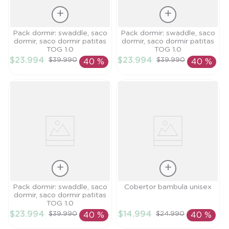
Talla
Talla
Pack dormir: swaddle, saco
Pack dormir: swaddle, saco
dormir, saco dormir patitas
dormir, saco dormir patitas
TU
TU
TOG 1.0
TOG 1.0
$
23
.
994
$
23
.
994
$
39
.
990
$
39
.
990
40 %
40 %
AÑADIR AL
AÑADIR AL
CARRITO
CARRITO
Talla
Talla
Pack dormir: swaddle, saco
Cobertor bambula unisex
dormir, saco dormir patitas
TU
TU
TOG 1.0
$
23
.
994
$
14
.
994
$
39
.
990
$
24
.
990
40 %
40 %
AÑADIR AL
AÑADIR AL
CARRITO
CARRITO