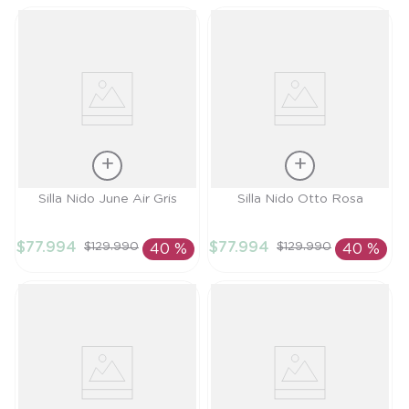
Talla
Talla
Silla Nido June Air Gris
Silla Nido Otto Rosa
TU
TU
$
77
.
994
$
77
.
994
$
129
.
990
$
129
.
990
40 %
40 %
AÑADIR AL
AÑADIR AL
CARRITO
CARRITO