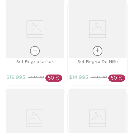
Talla
Talla
Set Regalo Unisex
Set Regalo De Niño
TU
TU
$
19
.
995
$
14
.
995
$
39
.
990
$
29
.
990
50 %
50 %
AÑADIR AL
AÑADIR AL
CARRITO
CARRITO