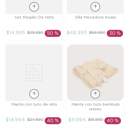
Talla
Talla
Set Regalo De Niña
Silla Mecedora Koala
TU
TU
$
14
.
995
$
48
.
993
$
29
.
990
$
69
.
990
50 %
30 %
AÑADIR AL
AÑADIR AL
CARRITO
CARRITO
Talla
Talla
Manta con tuto de niño
Manta con tuto bambula
unisex
TU
TU
$
14
.
994
$
11
.
994
$
24
.
990
$
19
.
990
40 %
40 %
AÑADIR AL
AÑADIR AL
CARRITO
CARRITO