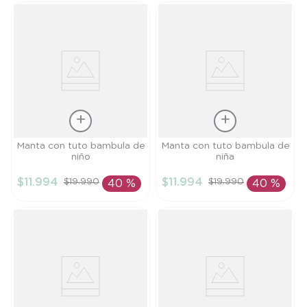
Talla
Talla
Manta con tuto bambula de
Manta con tuto bambula de
niño
niña
TU
TU
$
11
.
994
$
11
.
994
$
19
.
990
$
19
.
990
40 %
40 %
AÑADIR AL
AÑADIR AL
CARRITO
CARRITO