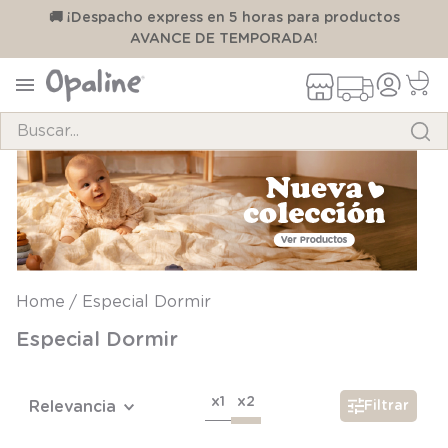
00
🚚 ¡Despacho express en 5 horas para productos
AVANCE DE TEMPORADA!
Buscar...
TÉRMINOS MÁS BUSCADOS
1
.
pijama
2
.
calcetines
3
.
zapatillas
Especial Dormir
4
.
body
Especial Dormir
5
.
manta
6
.
panty
x1
x2
Relevancia
Filtrar
7
.
niña