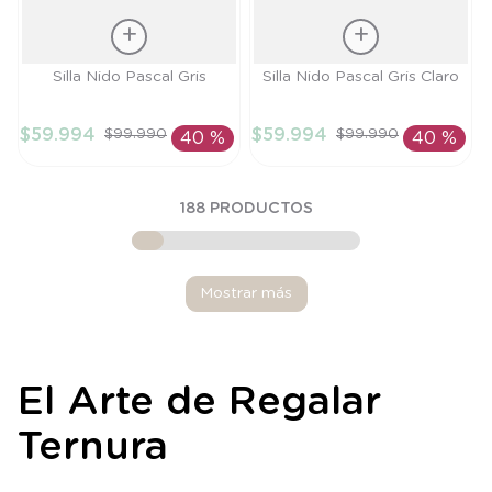
Talla
Talla
Silla Nido Pascal Gris
Silla Nido Pascal Gris Claro
TU
TU
$
59
.
994
$
59
.
994
$
99
.
990
$
99
.
990
40 %
40 %
AÑADIR AL
AÑADIR AL
CARRITO
CARRITO
188
PRODUCTOS
Mostrar más
El Arte de Regalar
Ternura