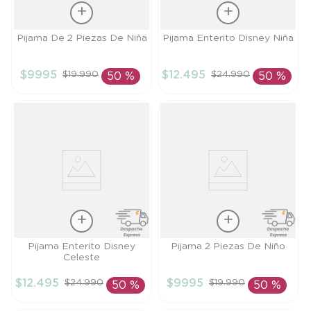
Talla
Talla
Pijama De 2 Piezas De Niña
Pijama Enterito Disney Niña
6M
18M
$
9995
$
12
.
495
$
19
.
990
$
24
.
990
50 %
50 %
AÑADIR AL
AÑADIR AL
CARRITO
CARRITO
Talla
Talla
Pijama Enterito Disney
Pijama 2 Piezas De Niño
Celeste
12M
9M
$
12
.
495
$
9995
$
24
.
990
$
19
.
990
50 %
50 %
AÑADIR AL
AÑADIR AL
CARRITO
CARRITO