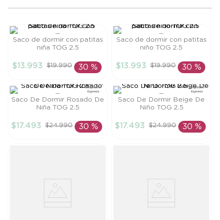
8
.
saco dormir
9
.
saco
Saco de dormir con patitas
Saco de dormir con patitas
10
.
poleron
niña TOG 2.5
niño TOG 2.5
Talla
Talla
$
13
.
993
$
13
.
993
$
19
.
990
$
19
.
990
30 %
30 %
S
S
AÑADIR AL
AÑADIR AL
CARRITO
CARRITO
Saco De Dormir Rosado De
Saco De Dormir Beige De
Niña TOG 2.5
Niño TOG 2.5
Talla
Talla
$
17
.
493
$
17
.
493
$
24
.
990
$
24
.
990
30 %
30 %
L
M
AÑADIR AL
AÑADIR AL
CARRITO
CARRITO